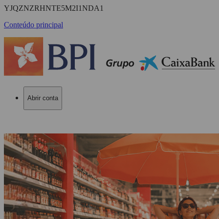
YJQZNZRHNTE5M2I1NDA1
Conteúdo principal
Abrir conta