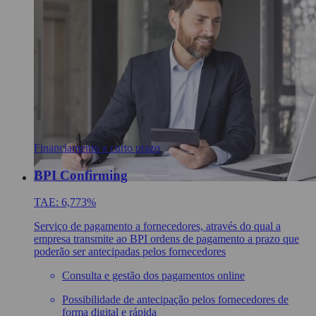
Financiamento a curto prazo
BPI Confirming
TAE: 6,773%
Serviço de pagamento a fornecedores, através do qual a
empresa transmite ao BPI ordens de pagamento a prazo que
poderão ser antecipadas pelos fornecedores
Consulta e gestão dos pagamentos online
Possibilidade de antecipação pelos fornecedores de
forma digital e rápida