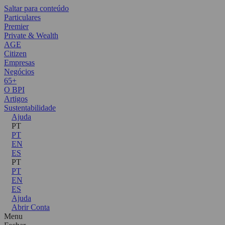
Saltar para conteúdo
Particulares
Premier
Private & Wealth
AGE
Citizen
Empresas
Negócios
65+
O BPI
Artigos
Sustentabilidade
Ajuda
PT
PT
EN
ES
PT
PT
EN
ES
Ajuda
Abrir Conta
Menu