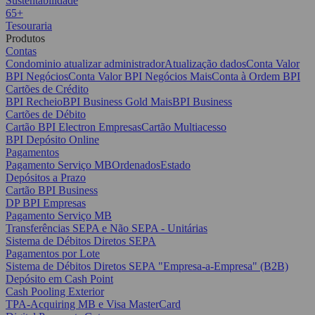
Sustentabilidade
65+
Tesouraria
Produtos
Contas
Condominio atualizar administrador
Atualização dados
Conta Valor
BPI Negócios
Conta Valor BPI Negócios Mais
Conta à Ordem BPI
Cartões de Crédito
BPI Recheio
BPI Business Gold Mais
BPI Business
Cartões de Débito
Cartão BPI Electron Empresas
Cartão Multiacesso
BPI Depósito Online
Pagamentos
Pagamento Serviço MB
Ordenados
Estado
Depósitos a Prazo
Cartão BPI Business
DP BPI Empresas
Pagamento Serviço MB
Transferências SEPA e Não SEPA - Unitárias
Sistema de Débitos Diretos SEPA
Pagamentos por Lote
Sistema de Débitos Diretos SEPA "Empresa-a-Empresa" (B2B)
Depósito em Cash Point
Cash Pooling Exterior
TPA-Acquiring MB e Visa MasterCard