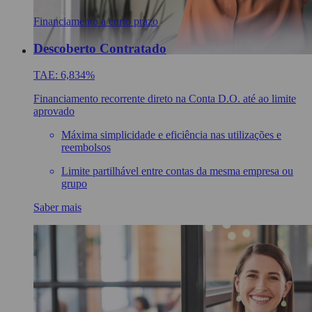
Financiamento a curto prazo
Descoberto Contratado
TAE: 6,834%
Financiamento recorrente direto na Conta D.O. até ao limite
aprovado
Máxima simplicidade e eficiência nas utilizações e
reembolsos
Limite partilhável entre contas da mesma empresa ou
grupo
Saber mais