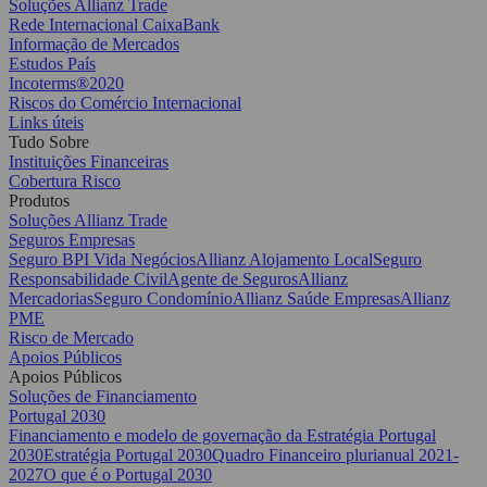
Soluções Allianz Trade
Rede Internacional CaixaBank
Informação de Mercados
Estudos País
Incoterms®2020
Riscos do Comércio Internacional
Links úteis
Tudo Sobre
Instituições Financeiras
Cobertura Risco
Produtos
Soluções Allianz Trade
Seguros Empresas
Seguro BPI Vida Negócios
Allianz Alojamento Local
Seguro
Responsabilidade Civil
Agente de Seguros
Allianz
Mercadorias
Seguro Condomínio
Allianz Saúde Empresas
Allianz
PME
Risco de Mercado
Apoios Públicos
Apoios Públicos
Soluções de Financiamento
Portugal 2030
Financiamento e modelo de governação da Estratégia Portugal
2030
Estratégia Portugal 2030
Quadro Financeiro plurianual 2021-
2027
O que é o Portugal 2030