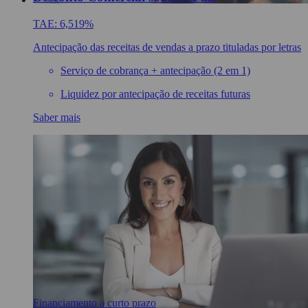
TAE: 6,519%
Antecipação das receitas de vendas a prazo tituladas por letras
Serviço de cobrança + antecipação (2 em 1)
Liquidez por antecipação de receitas futuras
Saber mais
Financiamento a curto prazo