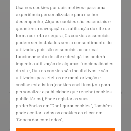
consumidor endividado
Usamos cookies por dois motivos: para uma
Mediador do crédito
experiência personalizada e para melhor
Livro de reclamações e resolução
desempenho. Alguns cookies são essenciais e
alternativa de litígios
garantem a navegação e a utilização do site de
Canal de irregularidades
forma correta e segura. Os cookies essenciais
podem ser instalados sem o consentimento do
Política de privacidade
utilizador, pois são essenciais ao normal
Política de cookies
funcionamento do site e desligá-los poderá
Gestão de cookies
impedir a utilização de algumas funcionalidades
do site. Outros cookies são facultativos e são
utilizados para efeitos de monitorização e
análise estatística (cookies analíticos), ou para
BANCO BPI, S.A., com sede na Avenida da Boavista, 1117,
personalizar a publicidade que recebe (cookies
4100-129 Porto; Capital Social: € 1 293 063 324,98; matriculada
na CRC Porto sob o número de matrícula PTIRNMJ 501 214
publicitários). Pode registar as suas
534, como o número de identificação fiscal 501 214 534.
preferências em "Configurar cookies". Também
Intermediário financeiro registado na CMVM com o n° 300 e
pode aceitar todos os cookies ao clicar em
no Banco de Portugal sob o código n° 10. Agente de Seguros
n.º 419527591, registado junto da Autoridade de Supervisão
"Concordar com todos".
de Seguros e Fundos de Pensões em 21/01/2019, e autorizado
a exercer atividade nos Ramos de Seguro Vida e Não Vida.