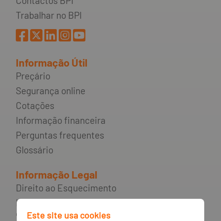
Contactos BPI
Trabalhar no BPI
Informação Útil
Preçário
Segurança online
Cotações
Informação financeira
Perguntas frequentes
Glossário
Informação Legal
Direito ao Esquecimento
Incumprimento de contratos de
crédito e rede de apoio ao
Este site usa cookies