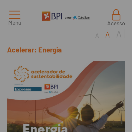
Menu
Acesso
A
A
A
Acelerar: Energia