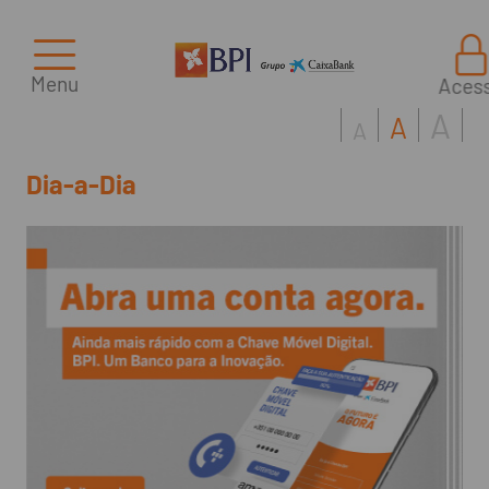
Menu
Aces
A
A
A
Dia-a-Dia