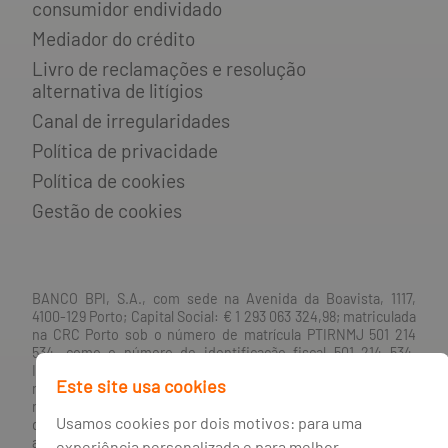
consumidor endividado
Mediador do crédito
Livro de reclamações e resolução
alternativa de litígios
Canal de irregularidades
Política de privacidade
Política de cookies
Gestão de cookies
BANCO BPI, S.A., com sede na Avenida da Boavista, 1117,
4100-129 Porto; Capital Social: € 1 293 063 324,98; matriculada
na CRC Porto sob o número de matrícula PTIRNMJ 501 214
534, como o número de identificação fiscal 501 214 534.
Intermediário financeiro registado na CMVM com o n° 300 e
Este site usa cookies
no Banco de Portugal sob o código n° 10. Agente de Seguros
n.º 419527591, registado junto da Autoridade de Supervisão
Usamos cookies por dois motivos: para uma
de Seguros e Fundos de Pensões em 21/01/2019, e autorizado
a exercer atividade nos Ramos de Seguro Vida e Não Vida.
experiência personalizada e para melhor