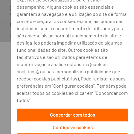
desempenho. Alguns cookies são essenciais e
Banco BPI ©. Todos os direitos reservados.
Website
Acessível.
O Banco BPI não se responsabiliza por
garantem a navegação e a utilização do site de forma
quaisquer traduções do site efetuadas através do browser,
correta e segura. Os cookies essenciais podem ser
sendo a versão em língua portuguesa a única versão oficial,
instalados sem o consentimento do utilizador, pois
que prevalecerá em qualquer caso. Este site encontra-se em
processo de adoção do novo acordo ortográfico.
são essenciais ao normal funcionamento do site e
desligá-los poderá impedir a utilização de algumas
funcionalidades do site. Outros cookies são
facultativos e são utilizados para efeitos de
monitorização e análise estatística (cookies
analíticos), ou para personalizar a publicidade que
recebe (cookies publicitários). Pode registar as suas
preferências em "Configurar cookies". Também pode
aceitar todos os cookies ao clicar em "Concordar com
todos".
Concordar com todos
Configurar cookies