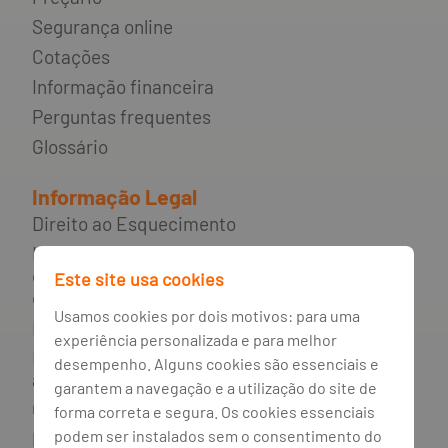
Segurança online
Cotações
Informação financeira
Perguntas frequentes
Glossário
Informação Legal
Direito ao Esquecimento
Incumprimento de contratos de
crédito e rede de apoio ao
Este site usa cookies
consumidor endividado
Usamos cookies por dois motivos: para uma
Mediador do crédito
experiência personalizada e para melhor
Livro de reclamações e resolução
desempenho. Alguns cookies são essenciais e
alternativa de litígios
garantem a navegação e a utilização do site de
Canal de irregularidades
forma correta e segura. Os cookies essenciais
podem ser instalados sem o consentimento do
Política de privacidade