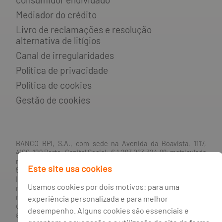
Mediador do crédito
Livro de reclamações e resolução
alternativa de litígios
Canal de irregularidades
Política de privacidade
Política de cookies
Gestão de cookies
BANCO BPI, S.A., com sede na Avenida da Boavista, 1117,
4100-129 Porto; Capital Social: € 1 293 063 324,98; matriculada
na CRC Porto sob o número de matrícula PTIRNMJ 501 214
Este site usa cookies
534, como o número de identificação fiscal 501 214 534.
Intermediário financeiro registado na CMVM com o n° 300 e
Usamos cookies por dois motivos: para uma
no Banco de Portugal sob o código n° 10. Agente de Seguros
n.º 419527591, registado junto da Autoridade de Supervisão
experiência personalizada e para melhor
de Seguros e Fundos de Pensões em 21/01/2019, e autorizado
desempenho. Alguns cookies são essenciais e
a exercer atividade nos Ramos de Seguro Vida e Não Vida.