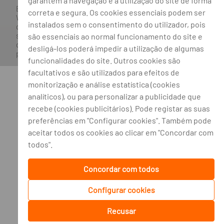
garantem a navegação e a utilização do site de forma
Banco BPI ©. Todos os direitos reservados.
correta e segura. Os cookies essenciais podem ser
Website
Acessível.
O Banco BPI não se responsabiliza por
instalados sem o consentimento do utilizador, pois
quaisquer traduções do site efetuadas através do browser,
são essenciais ao normal funcionamento do site e
sendo a versão em língua portuguesa a única versão oficial,
que prevalecerá em qualquer caso. Este site encontra-se em
desligá-los poderá impedir a utilização de algumas
processo de adoção do novo acordo ortográfico.
funcionalidades do site. Outros cookies são
facultativos e são utilizados para efeitos de
monitorização e análise estatística (cookies
analíticos), ou para personalizar a publicidade que
recebe (cookies publicitários). Pode registar as suas
preferências em "Configurar cookies". Também pode
aceitar todos os cookies ao clicar em "Concordar com
todos".
Concordar com todos
Configurar cookies
Recusar