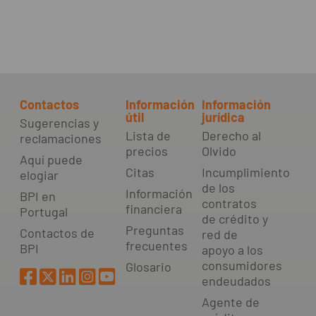
Contactos
Información
Información
útil
jurídica
Sugerencias y
Lista de
Derecho al
reclamaciones
precios
Olvido
Aquí puede
Citas
Incumplimiento
elogiar
de los
Información
BPI en
contratos
financiera
Portugal
de crédito y
Preguntas
Contactos de
red de
frecuentes
BPI
apoyo a los
consumidores
Glosario
endeudados
Agente de