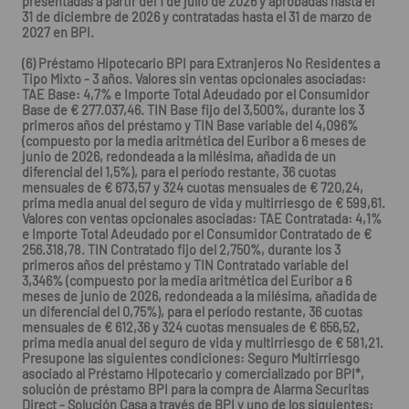
presentadas a partir del 1 de julio de 2026 y aprobadas hasta el
31 de diciembre de 2026 y contratadas hasta el 31 de marzo de
2027 en BPI.
(6) Préstamo Hipotecario BPI para Extranjeros No Residentes a
Tipo Mixto - 3 años. Valores sin ventas opcionales asociadas:
TAE Base: 4,7% e Importe Total Adeudado por el Consumidor
Base de € 277.037,46. TIN Base fijo del 3,500%, durante los 3
primeros años del préstamo y TIN Base variable del 4,096%
(compuesto por la media aritmética del Euribor a 6 meses de
junio de 2026, redondeada a la milésima, añadida de un
diferencial del 1,5%), para el período restante, 36 cuotas
mensuales de € 673,57 y 324 cuotas mensuales de € 720,24,
prima media anual del seguro de vida y multirriesgo de € 599,61.
Valores con ventas opcionales asociadas: TAE Contratada: 4,1%
e Importe Total Adeudado por el Consumidor Contratado de €
256.318,78. TIN Contratado fijo del 2,750%, durante los 3
primeros años del préstamo y TIN Contratado variable del
3,346% (compuesto por la media aritmética del Euribor a 6
meses de junio de 2026, redondeada a la milésima, añadida de
un diferencial del 0,75%), para el período restante, 36 cuotas
mensuales de € 612,36 y 324 cuotas mensuales de € 656,52,
prima media anual del seguro de vida y multirriesgo de € 581,21.
Presupone las siguientes condiciones: Seguro Multirriesgo
asociado al Préstamo Hipotecario y comercializado por BPI*,
solución de préstamo BPI para la compra de Alarma Securitas
Direct - Solución Casa a través de BPI y uno de los siguientes: