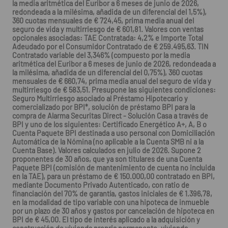
la media aritmética del Euribor a 6 meses de junio de 2026,
redondeada a la milésima, añadida de un diferencial del 1,5%),
360 cuotas mensuales de € 724,45, prima media anual del
seguro de vida y multirriesgo de € 601,81. Valores con ventas
opcionales asociadas: TAE Contratada: 4,2% e Importe Total
Adeudado por el Consumidor Contratado de € 259.495,63. TIN
Contratado variable del 3,346% (compuesto por la media
aritmética del Euribor a 6 meses de junio de 2026, redondeada a
la milésima, añadida de un diferencial del 0,75%), 360 cuotas
mensuales de € 660,74, prima media anual del seguro de vida y
multirriesgo de € 583,51. Presupone las siguientes condiciones:
Seguro Multirriesgo asociado al Préstamo Hipotecario y
comercializado por BPI*, solución de préstamo BPI para la
compra de Alarma Securitas Direct - Solución Casa a través de
BPI y uno de los siguientes: Certificado Energético A+, A, B o
Cuenta Paquete BPI destinada a uso personal con Domiciliación
Automática de la Nómina (no aplicable a la Cuenta SMB ni a la
Cuenta Base). Valores calculados en julio de 2026. Supone 2
proponentes de 30 años, que ya son titulares de una Cuenta
Paquete BPI (comisión de mantenimiento de cuenta no incluida
en la TAE), para un préstamo de € 150.000,00 contratado en BPI,
mediante Documento Privado Autenticado, con ratio de
financiación del 70% de garantía, gastos iniciales de € 1.396,78,
en la modalidad de tipo variable con una hipoteca de inmueble
por un plazo de 30 años y gastos por cancelación de hipoteca en
BPI de € 45,00. El tipo de interés aplicado a la adquisición y