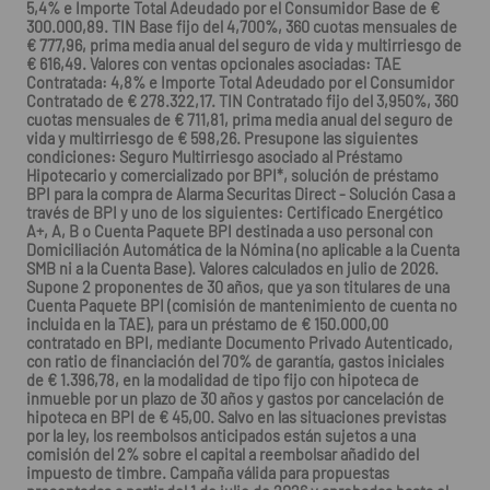
5,4% e Importe Total Adeudado por el Consumidor Base de €
300.000,89. TIN Base fijo del 4,700%, 360 cuotas mensuales de
€ 777,96, prima media anual del seguro de vida y multirriesgo de
€ 616,49. Valores con ventas opcionales asociadas: TAE
Contratada: 4,8% e Importe Total Adeudado por el Consumidor
Contratado de € 278.322,17. TIN Contratado fijo del 3,950%, 360
cuotas mensuales de € 711,81, prima media anual del seguro de
vida y multirriesgo de € 598,26. Presupone las siguientes
condiciones: Seguro Multirriesgo asociado al Préstamo
Hipotecario y comercializado por BPI*, solución de préstamo
BPI para la compra de Alarma Securitas Direct - Solución Casa a
través de BPI y uno de los siguientes: Certificado Energético
A+, A, B o Cuenta Paquete BPI destinada a uso personal con
Domiciliación Automática de la Nómina (no aplicable a la Cuenta
SMB ni a la Cuenta Base). Valores calculados en julio de 2026.
Supone 2 proponentes de 30 años, que ya son titulares de una
Cuenta Paquete BPI (comisión de mantenimiento de cuenta no
incluida en la TAE), para un préstamo de € 150.000,00
contratado en BPI, mediante Documento Privado Autenticado,
con ratio de financiación del 70% de garantía, gastos iniciales
de € 1.396,78, en la modalidad de tipo fijo con hipoteca de
inmueble por un plazo de 30 años y gastos por cancelación de
hipoteca en BPI de € 45,00. Salvo en las situaciones previstas
por la ley, los reembolsos anticipados están sujetos a una
comisión del 2% sobre el capital a reembolsar añadido del
impuesto de timbre. Campaña válida para propuestas