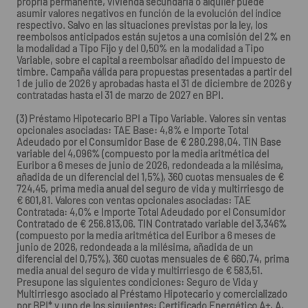
propria permanente, vivienda secundaria o alquiler puede
asumir valores negativos en función de la evolución del índice
respectivo. Salvo en las situaciones previstas por la ley, los
reembolsos anticipados están sujetos a una comisión del 2% en
la modalidad a Tipo Fijo y del 0,50% en la modalidad a Tipo
Variable, sobre el capital a reembolsar añadido del impuesto de
timbre. Campaña válida para propuestas presentadas a partir del
1 de julio de 2026 y aprobadas hasta el 31 de diciembre de 2026 y
contratadas hasta el 31 de marzo de 2027 en BPI.
(3) Préstamo Hipotecario BPI a Tipo Variable. Valores sin ventas
opcionales asociadas: TAE Base: 4,8% e Importe Total
Adeudado por el Consumidor Base de € 280.298,04. TIN Base
variable del 4,096% (compuesto por la media aritmética del
Euribor a 6 meses de junio de 2026, redondeada a la milésima,
añadida de un diferencial del 1,5%), 360 cuotas mensuales de €
724,45, prima media anual del seguro de vida y multirriesgo de
€ 601,81. Valores con ventas opcionales asociadas: TAE
Contratada: 4,0% e Importe Total Adeudado por el Consumidor
Contratado de € 256.813,06. TIN Contratado variable del 3,346%
(compuesto por la media aritmética del Euribor a 6 meses de
junio de 2026, redondeada a la milésima, añadida de un
diferencial del 0,75%), 360 cuotas mensuales de € 660,74, prima
media anual del seguro de vida y multirriesgo de € 583,51.
Presupone las siguientes condiciones: Seguro de Vida y
Multirriesgo asociado al Préstamo Hipotecario y comercializado
por BPI* y uno de los siguientes: Certificado Energético A+, A,