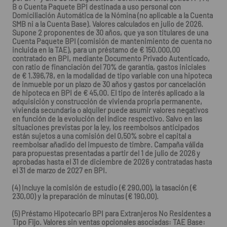
B o Cuenta Paquete BPI destinada a uso personal con
Domiciliación Automática de la Nómina (no aplicable a la Cuenta
SMB ni a la Cuenta Base). Valores calculados en julio de 2026.
Supone 2 proponentes de 30 años, que ya son titulares de una
Cuenta Paquete BPI (comisión de mantenimiento de cuenta no
incluida en la TAE), para un préstamo de € 150.000,00
contratado en BPI, mediante Documento Privado Autenticado,
con ratio de financiación del 70% de garantía, gastos iniciales
de € 1.396,78, en la modalidad de tipo variable con una hipoteca
de inmueble por un plazo de 30 años y gastos por cancelación
de hipoteca en BPI de € 45,00. El tipo de interés aplicado a la
adquisición y construcción de vivienda propria permanente,
vivienda secundaria o alquiler puede asumir valores negativos
en función de la evolución del índice respectivo. Salvo en las
situaciones previstas por la ley, los reembolsos anticipados
están sujetos a una comisión del 0,50% sobre el capital a
reembolsar añadido del impuesto de timbre. Campaña válida
para propuestas presentadas a partir del 1 de julio de 2026 y
aprobadas hasta el 31 de diciembre de 2026 y contratadas hasta
el 31 de marzo de 2027 en BPI.
(4) Incluye la comisión de estudio (€ 290,00), la tasación (€
230,00) y la preparación de minutas (€ 190,00).
(5) Préstamo Hipotecario BPI para Extranjeros No Residentes a
Tipo Fijo. Valores sin ventas opcionales asociadas: TAE Base: