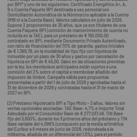
por BPI* y uno de los siguientes: Certificado Energético A+, A,
B o Cuenta Paquete BPI destinada a uso personal con
Domiciliación Automática de la Nómina (no aplicable a la Cuenta
SMB ni a la Cuenta Base). Valores calculados en julio de 2026.
Supone 2 proponentes de 30 años, que ya son titulares de una
Cuenta Paquete BPI (comisión de mantenimiento de cuenta no
incluida en la TAE), para un préstamo de € 150.000,00
contratado en BPI, mediante Documento Privado Autenticado,
con ratio de financiación del 70% de garantía, gastos iniciales
de € 1.396,78, en la modalidad de tipo fijo con hipoteca de
inmueble por un plazo de 30 años y gastos por cancelación de
hipoteca en BPI de € 45,00. Salvo en las situaciones previstas
por la ley, los reembolsos anticipados están sujetos a una
comisión del 2% sobre el capital a reembolsar añadido del
impuesto de timbre. Campaña válida para propuestas
presentadas a partir del 1 de julio de 2026 y aprobadas hasta el
31 de diciembre de 2026 y contratadas hasta el 31 de marzo de
2027 en BPI.
(2) Préstamo Hipotecario BPI a Tipo Mixto - 3 años. Valores sin
ventas opcionales asociadas: TAE Base: 4,7% e Importe Total
Adeudado por el Consumidor Base de € 277.037,46. TIN Base
fijo del 3,500%, durante los 3 primeros años del préstamo y TIN
Base variable del 4,096% (compuesto por la media aritmética
del Euribor a 6 meses de junio de 2026, redondeada a la
milésima, añadida de un diferencial del 1,5%), para el período