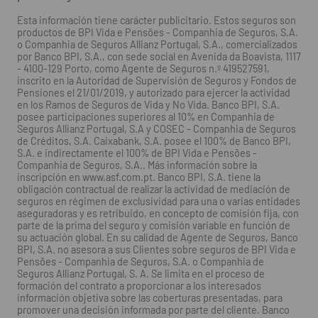
Esta información tiene carácter publicitario. Estos seguros son
productos de BPI Vida e Pensões - Companhia de Seguros, S.A.
o Companhia de Seguros Allianz Portugal, S.A., comercializados
por Banco BPI, S.A., con sede social en Avenida da Boavista, 1117
- 4100-129 Porto, como Agente de Seguros n.º 419527591,
inscrito en la Autoridad de Supervisión de Seguros y Fondos de
Pensiones el 21/01/2019, y autorizado para ejercer la actividad
en los Ramos de Seguros de Vida y No Vida. Banco BPI, S.A.
posee participaciones superiores al 10% en Companhia de
Seguros Allianz Portugal, S.A y COSEC - Companhia de Seguros
de Créditos, S.A. Caixabank, S.A. posee el 100% de Banco BPI,
S.A. e indirectamente el 100% de BPI Vida e Pensões -
Companhia de Seguros, S.A.. Más información sobre la
inscripción en www.asf.com.pt. Banco BPI, S.A. tiene la
obligación contractual de realizar la actividad de mediación de
seguros en régimen de exclusividad para una o varias entidades
aseguradoras y es retribuido, en concepto de comisión fija, con
parte de la prima del seguro y comisión variable en función de
su actuación global. En su calidad de Agente de Seguros, Banco
BPI, S.A. no asesora a sus Clientes sobre seguros de BPI Vida e
Pensões - Companhia de Seguros, S.A. o Companhia de
Seguros Allianz Portugal, S. A. Se limita en el proceso de
formación del contrato a proporcionar a los interesados
información objetiva sobre las coberturas presentadas, para
promover una decisión informada por parte del cliente. Banco