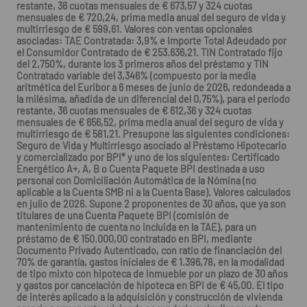
restante, 36 cuotas mensuales de € 673,57 y 324 cuotas
mensuales de € 720,24, prima media anual del seguro de vida y
multirriesgo de € 599,61. Valores con ventas opcionales
asociadas: TAE Contratada: 3,9% e Importe Total Adeudado por
el Consumidor Contratado de € 253.636,21. TIN Contratado fijo
del 2,750%, durante los 3 primeros años del préstamo y TIN
Contratado variable del 3,346% (compuesto por la media
aritmética del Euribor a 6 meses de junio de 2026, redondeada a
la milésima, añadida de un diferencial del 0,75%), para el período
restante, 36 cuotas mensuales de € 612,36 y 324 cuotas
mensuales de € 656,52, prima media anual del seguro de vida y
multirriesgo de € 581,21. Presupone las siguientes condiciones:
Seguro de Vida y Multirriesgo asociado al Préstamo Hipotecario
y comercializado por BPI* y uno de los siguientes: Certificado
Energético A+, A, B o Cuenta Paquete BPI destinada a uso
personal con Domiciliación Automática de la Nómina (no
aplicable a la Cuenta SMB ni a la Cuenta Base). Valores calculados
en julio de 2026. Supone 2 proponentes de 30 años, que ya son
titulares de una Cuenta Paquete BPI (comisión de
mantenimiento de cuenta no incluida en la TAE), para un
préstamo de € 150.000,00 contratado en BPI, mediante
Documento Privado Autenticado, con ratio de financiación del
70% de garantía, gastos iniciales de € 1.396,78, en la modalidad
de tipo mixto con hipoteca de inmueble por un plazo de 30 años
y gastos por cancelación de hipoteca en BPI de € 45,00. El tipo
de interés aplicado a la adquisición y construcción de vivienda