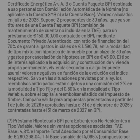
Certificado Energético A+, A, B o Cuenta Paquete BPI destinada
a uso personal con Domiciliación Automática de la Nómina (no
aplicable a la Cuenta SMB ni a la Cuenta Base). Valores calculados
en julio de 2026. Supone 2 proponentes de 30 años, que ya son
titulares de una Cuenta Paquete BPI (comisión de
mantenimiento de cuenta no incluida en la TAE), para un
préstamo de € 150.000,00 contratado en BPI, mediante
Documento Privado Autenticado, con ratio de financiación del
70% de garantía, gastos iniciales de € 1.396,78, en la modalidad
de tipo mixto con hipoteca de inmueble por un plazo de 30 años
y gastos por cancelación de hipoteca en BPI de € 45,00. El tipo
de interés aplicado a la adquisición y construcción de vivienda
propria permanente, vivienda secundaria o alquiler puede
asumir valores negativos en función de la evolución del índice
respectivo. Salvo en las situaciones previstas por la ley, los
reembolsos anticipados están sujetos a una comisión del 2% en
la modalidad a Tipo Fijo y del 0,50% en la modalidad a Tipo
Variable, sobre el capital a reembolsar añadido del impuesto de
timbre. Campaña válida para propuestas presentadas a partir del
1 de julio de 2026 y aprobadas hasta el 31 de diciembre de 2026 y
contratadas hasta el 31 de marzo de 2027 en BPI.
(7) Préstamo Hipotecario BPI para Extranjeros No Residentes a
Tipo Variable. Valores sin ventas opcionales asociadas: TAE
Base: 4,8% e Importe Total Adeudado por el Consumidor Base
de € 280.298,04. TIN Base variable del 4,096% (compuesto por