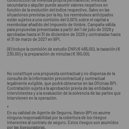
construcción de vivienda propria permanente, vivienda
secundaria o alquiler puede asumir valores negativos en
función de la evolución del índice respectivo. Salvo en las
situaciones previstas por la ley, los reembolsos anticipados
están sujetos a una comisión del 0,50% sobre el capital a
reembolsar añadido del impuesto de timbre. Campaña válida
para propuestas presentadas a partir del 1 de julio de 2026 y
aprobadas hasta el 31 de diciembre de 2026 y contratadas hasta
el 31 de marzo de 2027 en BPI.
(8) Incluye la comisión de estudio ENR (€ 465,00), la tasación (€
230,00) y la preparación de minutas (€ 190,00).
No constituye una propuesta contractual y no dispensa de la
consulta de la información precontractual y contractual
legalmente exigible, que podrá obtenerse en las Oficinas BPI.
Contratación sujeta a la aprobación previa de las entidades
intervinientes y a la evaluación de la solvencia de las partes que
intervienen en la operación.
*
En su calidad de Agente de Seguros, Banco BPI no asume
ninguna responsabilidad por la cobertura de los riesgos
inherentes al contrato de seguro. Estos riesgos son asumidos
por las Aseguradoras.