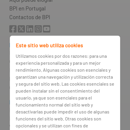
BPI en Portugal
Contactos de BPI
Información útil
Este sitio web utiliza cookies
Lista de precios
Utilizamos cookies por dos razones: para una
Citas
experiencia personalizada y para un mejor
Información financiera
rendimiento. Algunas cookies son esenciales y
garantizan una navegación y utilización correcta
Preguntas frecuentes
y segura del sitio web. Las cookies esenciales se
Glosario
pueden instalar sin el consentimiento del
usuario, ya que son esenciales para el
Información jurídica
funcionamiento normal del sitio web y
Derecho al Olvido
desactivarlas puede impedir el uso de algunas
Incumplimiento de los contratos de
funciones del sitio web. Otras cookies son
crédito y red de apoyo a los
opcionales y se utilizan con fines de