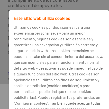
crédito y red de apoyo a los
consumidores endeudados
Agente de crédito
Este sitio web utiliza cookies
Libro de reclamaciones y resolución
Utilizamos cookies por dos razones: para una
alternativa de conflictos
experiencia personalizada y para un mejor
Política de privacidad
rendimiento. Algunas cookies son esenciales y
garantizan una navegación y utilización correcta y
Política de cookies
segura del sitio web. Las cookies esenciales se
Gestión de cookies
pueden instalar sin el consentimiento del usuario, ya
que son esenciales para el funcionamiento normal
del sitio web y desactivarlas puede impedir el uso de
algunas funciones del sitio web. Otras cookies son
Banco BPI
©. Todos los derechos reservados. Sitio
Web
Accesible
opcionales y se utilizan con fines de seguimiento y
análisis estadístico (cookies analíticas) o para
personalizar la publicidad que recibe (cookies
publicitarias). Puedes registrar tus preferencias en
“Configurar cookies”. También puede aceptar todas
las cookies haciendo clic en "Aceptar todo".