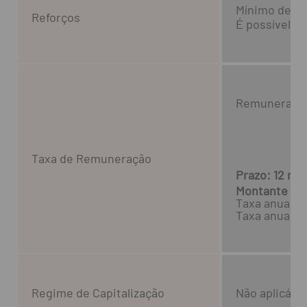
Mínimo de ref
Reforços
É possível f
Remuneração 
Taxa de Remuneração
Prazo: 12 me
Montante Mí
Taxa anual n
Taxa anual no
Regime de Capitalização
Não aplicável