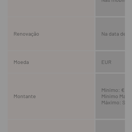
Renovação
Na data de v
Moeda
EUR
Mínimo: € 1
Montante
Mínimo Manut
Máximo: Sem