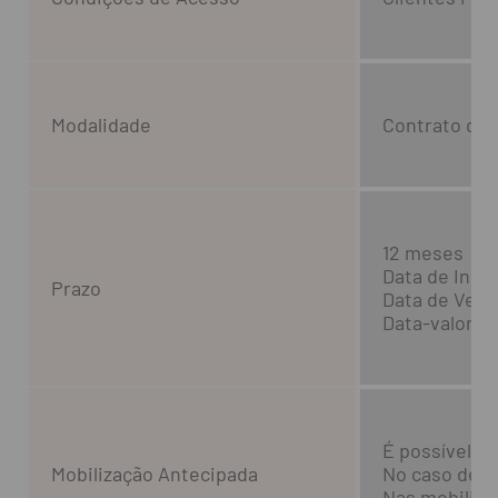
Modalidade
Contrato de 
12 meses
Data de Iníci
Prazo
Data de Venci
Data-valor d
É possível a 
Mobilização Antecipada
No caso de m
Nas mobilizaç