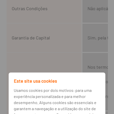
Outras Condições
Não aplicável
Garantia de Capital
Sim, pela to
Nos termos d
Este site usa cookies
No cálculo d
Fundo de Garantia de Depósitos
Usamos cookies por dois motivos: para uma
Para inform
experiência personalizada e para melhor
desempenho. Alguns cookies são essenciais e
garantem a navegação e a utilização do site de