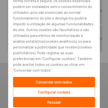
forma correta e segura. Os cookies essenciais
podem ser instalados sem o consentimento do
Instituição Depositária
Banco BPI, S
utilizador, pois são essenciais ao normal
funcionamento do site e desligá-los poderá
impedir a utilização de algumas funcionalidades
do site. Outros cookies são facultativos e são
utilizados para efeitos de monitorização e
Validade das Condições
08-08-2026
análise estatística (cookies analíticos), ou para
personalizar a publicidade que recebe (cookies
publicitários). Pode registar as suas
preferências em "Configurar cookies". Também
pode aceitar todos os cookies ao clicar em
"Concordar com todos".
Política de Privacidade
Gestão de Cookies
Concordar com todos
Configurar cookies
Banco BPI ©. Todos os direitos reservados.
Recusar