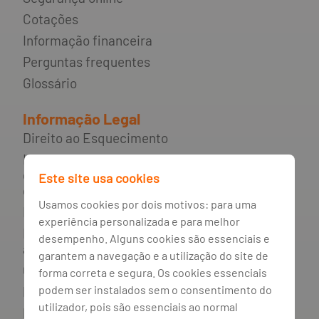
Cotações
Informação financeira
Perguntas frequentes
Glossário
Informação Legal
Direito ao Esquecimento
Incumprimento de contratos de
crédito e rede de apoio ao
Este site usa cookies
consumidor endividado
Usamos cookies por dois motivos: para uma
Mediador do crédito
experiência personalizada e para melhor
Livro de reclamações e resolução
desempenho. Alguns cookies são essenciais e
alternativa de litígios
garantem a navegação e a utilização do site de
Canal de irregularidades
forma correta e segura. Os cookies essenciais
podem ser instalados sem o consentimento do
Política de privacidade
utilizador, pois são essenciais ao normal
Política de cookies