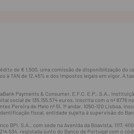
rédito de € 1.500, uma comissão de disponibilização do c
uros à TAN de 12,45% e dos impostos legais em vigor. A ta
xaBank Payments & Consumer, E.F.C. E.P., S.A., institu
pital social de 135.155.574 euros, inscrita com o nº 8776
tes Pereira de Melo nº 51, 1º andar, 1050-120 Lisboa, ins
tificação fiscal, entidade sujeita à supervisão do Ban
anco BPI, S.A., com sede na Avenida da Boavista, 1117, 4110
14 534, registada junto do Banco de Portugal com o códi