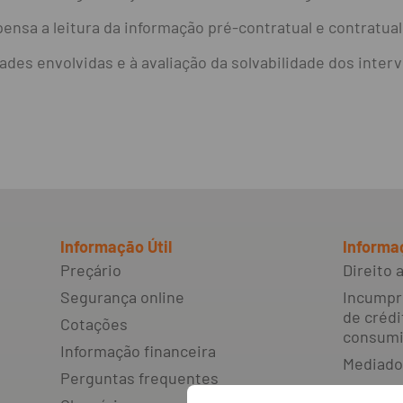
ensa a leitura da informação pré-contratual e contratual
ades envolvidas e à avaliação da solvabilidade dos inter
Informação Útil
Informa
Preçário
Direito
Segurança online
Incumpr
de crédi
Cotações
consumi
Informação financeira
Mediado
Perguntas frequentes
Livro d