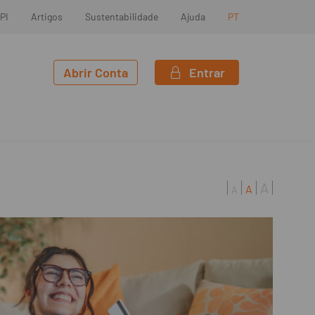
PI
Artigos
Sustentabilidade
Ajuda
PT
Abrir Conta
Entrar
A
A
A