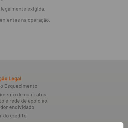
 legalmente exigida.
venientes na operação.
ção Legal
 ao Esquecimento
imento de contratos
to e rede de apoio ao
dor endividado
r do crédito
e reclamações e