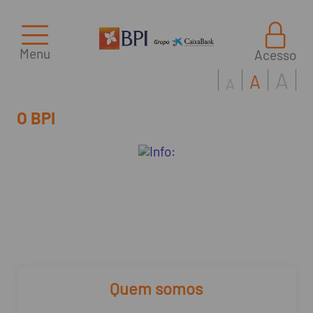
Menu
Acesso
A
A
A
O BPI
Quem somos