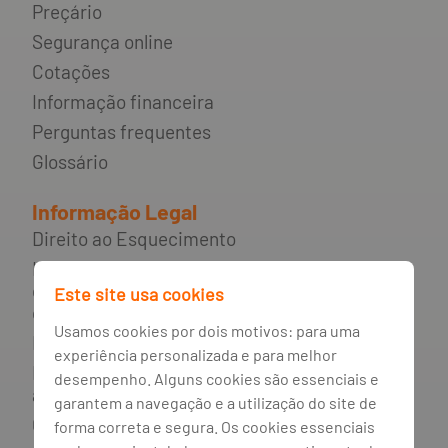
Preçário
Segurança online
Cotações
Informação financeira
Perguntas frequentes
Glossário
Informação Legal
Direito ao Esquecimento
Incumprimento de contratos de
crédito e rede de apoio ao
Este site usa cookies
consumidor endividado
Usamos cookies por dois motivos: para uma
Mediador do crédito
experiência personalizada e para melhor
Livro de reclamações e resolução
desempenho. Alguns cookies são essenciais e
alternativa de litígios
garantem a navegação e a utilização do site de
Canal de irregularidades
forma correta e segura. Os cookies essenciais