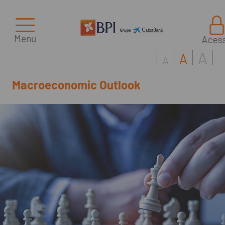
Menu
Aces
A
A
A
Macroeconomic Outlook