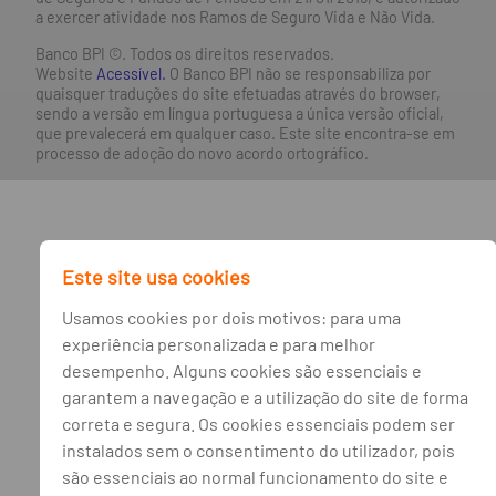
a exercer atividade nos Ramos de Seguro Vida e Não Vida.
Banco BPI ©. Todos os direitos reservados.
Website
Acessível.
O Banco BPI não se responsabiliza por
quaisquer traduções do site efetuadas através do browser,
sendo a versão em língua portuguesa a única versão oficial,
que prevalecerá em qualquer caso. Este site encontra-se em
processo de adoção do novo acordo ortográfico.
Este site usa cookies
Usamos cookies por dois motivos: para uma
experiência personalizada e para melhor
desempenho. Alguns cookies são essenciais e
garantem a navegação e a utilização do site de forma
correta e segura. Os cookies essenciais podem ser
instalados sem o consentimento do utilizador, pois
são essenciais ao normal funcionamento do site e