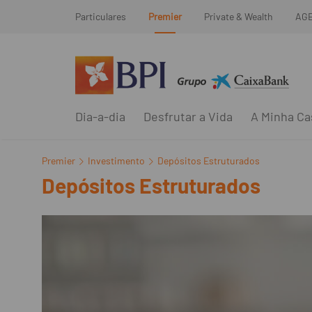
Particulares
Premier
Private & Wealth
AG
Dia-a-dia
Desfrutar a Vida
A Minha Ca
Premier
Investimento
Depósitos Estruturados
Depósitos Estruturados