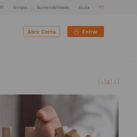
PI
Artigos
Sustentabilidade
Ajuda
PT
Abrir Conta
Entrar
A
A
A