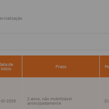
ercialização
Data de
Prazo
M
Início
2 anos, não mobilizável
-01-2026
E
antecipadamente