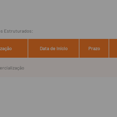
os Estruturados:
ização
Data de Início
Prazo
rcialização