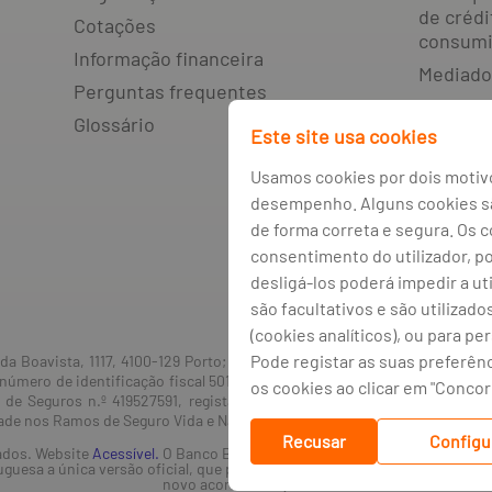
de crédi
Cotações
consumi
Informação financeira
Mediado
Perguntas frequentes
Livro d
Glossário
resoluçã
Este site usa cookies
litígios
Usamos cookies por dois motivo
Canal de
desempenho. Alguns cookies são
Política
de forma correta e segura. Os 
Política
consentimento do utilizador, p
desligá-los poderá impedir a ut
Gestão 
são facultativos e são utilizado
(cookies analíticos), ou para pe
Pode registar as suas preferên
a Boavista, 1117, 4100-129 Porto; Capital Social: € 1 293 063 324,98; m
número de identificação fiscal 501 214 534. Intermediário financeiro re
os cookies ao clicar em "Conco
e de Seguros n.º 419527591, registado junto da Autoridade de Superv
idade nos Ramos de Seguro Vida e Não Vida.
Recusar
Configu
ados. Website
Acessível.
O Banco BPI não se responsabiliza por quaisquer 
uguesa a única versão oficial, que prevalecerá em qualquer caso. Este si
novo acordo ortográfico.