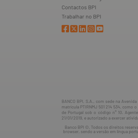
Contactos BPI
Trabalhar no BPI
BANCO BPI, S.A., com sede na Avenida d
matrícula PTIRNMJ 501 214 534, como o 
de Portugal sob o código n° 10. Agent
21/01/2019, e autorizado a exercer ativ
Banco BPI ©. Todos os direitos reserv
browser, sendo a versão em língua port