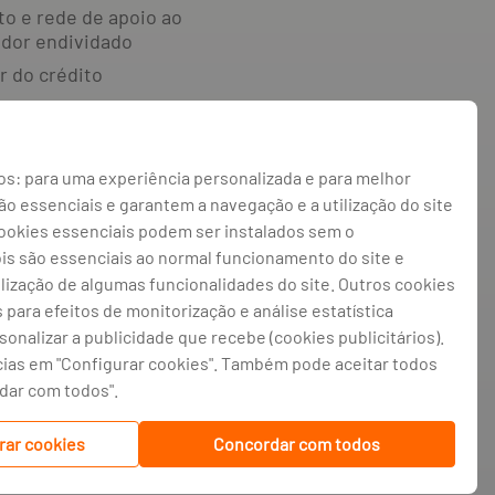
to e rede de apoio ao
dor endividado
r do crédito
e reclamações e
o alternativa de
s: para uma experiência personalizada e para melhor
 irregularidades
 essenciais e garantem a navegação e a utilização do site
 de privacidade
cookies essenciais podem ser instalados sem o
 de cookies
ois são essenciais ao normal funcionamento do site e
ilização de algumas funcionalidades do site. Outros cookies
de cookies
s para efeitos de monitorização e análise estatística
rsonalizar a publicidade que recebe (cookies publicitários).
cias em "Configurar cookies". Também pode aceitar todos
atriculada na CRC Porto sob o número de
gistado na CMVM com o n° 300 e no Banco
rdar com todos".
isão de Seguros e Fundos de Pensões em
rar cookies
Concordar com todos
traduções do site efetuadas através do
te encontra-se em processo de adoção do