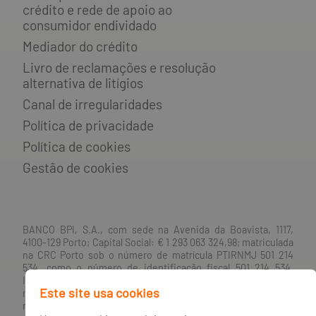
crédito e rede de apoio ao
consumidor endividado
Mediador do crédito
Livro de reclamações e resolução
alternativa de litígios
Canal de irregularidades
Política de privacidade
Política de cookies
Gestão de cookies
BANCO BPI, S.A., com sede na Avenida da Boavista, 1117,
4100-129 Porto; Capital Social: € 1 293 063 324,98; matriculada
na CRC Porto sob o número de matrícula PTIRNMJ 501 214
534, como o número de identificação fiscal 501 214 534.
Intermediário financeiro registado na CMVM com o n° 300 e
Este site usa cookies
no Banco de Portugal sob o código n° 10. Agente de Seguros
n.º 419527591, registado junto da Autoridade de Supervisão