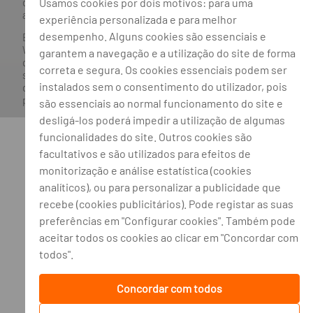
Usamos cookies por dois motivos: para uma
de Seguros e Fundos de Pensões em 21/01/2019, e autorizado
a exercer atividade nos Ramos de Seguro Vida e Não Vida.
experiência personalizada e para melhor
desempenho. Alguns cookies são essenciais e
Banco BPI ©. Todos os direitos reservados.
Website
Acessível.
O Banco BPI não se responsabiliza por
garantem a navegação e a utilização do site de forma
quaisquer traduções do site efetuadas através do browser,
correta e segura. Os cookies essenciais podem ser
sendo a versão em língua portuguesa a única versão oficial,
instalados sem o consentimento do utilizador, pois
que prevalecerá em qualquer caso. Este site encontra-se em
processo de adoção do novo acordo ortográfico.
são essenciais ao normal funcionamento do site e
desligá-los poderá impedir a utilização de algumas
funcionalidades do site. Outros cookies são
facultativos e são utilizados para efeitos de
monitorização e análise estatística (cookies
analíticos), ou para personalizar a publicidade que
recebe (cookies publicitários). Pode registar as suas
preferências em "Configurar cookies". Também pode
aceitar todos os cookies ao clicar em "Concordar com
todos".
Concordar com todos