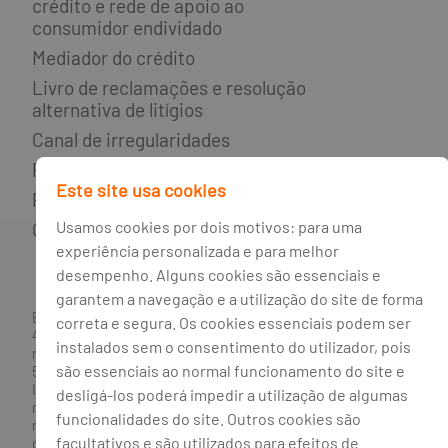
crédito e rede de apoio ao
consumidor endividado
Mediador do crédito
Livro de reclamações e resolução
alternativa de litígios
Canal de irregularidades
Política de privacidade
Este site usa cookies
Política de cookies
Usamos cookies por dois motivos: para uma
Gestão de cookies
experiência personalizada e para melhor
desempenho. Alguns cookies são essenciais e
garantem a navegação e a utilização do site de forma
BANCO BPI, S.A., com sede na Avenida da Boavista, 1117,
correta e segura. Os cookies essenciais podem ser
4100-129 Porto; Capital Social: € 1 293 063 324,98; matriculada
instalados sem o consentimento do utilizador, pois
na CRC Porto sob o número de matrícula PTIRNMJ 501 214
são essenciais ao normal funcionamento do site e
534, como o número de identificação fiscal 501 214 534.
Intermediário financeiro registado na CMVM com o n° 300 e
desligá-los poderá impedir a utilização de algumas
no Banco de Portugal sob o código n° 10. Agente de Seguros
funcionalidades do site. Outros cookies são
n.º 419527591, registado junto da Autoridade de Supervisão
facultativos e são utilizados para efeitos de
de Seguros e Fundos de Pensões em 21/01/2019, e autorizado