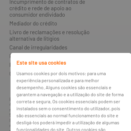
Incumprimento de contratos de
crédito e rede de apoio ao
consumidor endividado
Mediador do crédito
Livro de reclamações e resolução
alternativa de litígios
Canal de irregularidades
Política de privacidade
Este site usa cookies
Política de cookies
Gestão de cookies
Usamos cookies por dois motivos: para uma
experiência personalizada e para melhor
desempenho. Alguns cookies são essenciais e
garantem a navegação e a utilização do site de forma
BANCO BPI, S.A., com sede na Avenida da Boavista, 1117,
correta e segura. Os cookies essenciais podem ser
4100-129 Porto; Capital Social: € 1 293 063 324,98; matriculada
instalados sem o consentimento do utilizador, pois
na CRC Porto sob o número de matrícula PTIRNMJ 501 214
são essenciais ao normal funcionamento do site e
534, como o número de identificação fiscal 501 214 534.
Intermediário financeiro registado na CMVM com o n° 300 e
desligá-los poderá impedir a utilização de algumas
no Banco de Portugal sob o código n° 10. Agente de Seguros
funcionalidades do site. Outros cookies são
n.º 419527591, registado junto da Autoridade de Supervisão