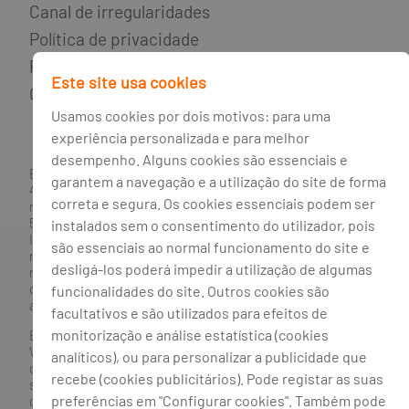
Canal de irregularidades
Política de privacidade
Política de cookies
Este site usa cookies
Gestão de cookies
Usamos cookies por dois motivos: para uma
experiência personalizada e para melhor
desempenho. Alguns cookies são essenciais e
BANCO BPI, S.A., com sede na Avenida da Boavista, 1117,
garantem a navegação e a utilização do site de forma
4100-129 Porto; Capital Social: € 1 293 063 324,98; matriculada
correta e segura. Os cookies essenciais podem ser
na CRC Porto sob o número de matrícula PTIRNMJ 501 214
534, como o número de identificação fiscal 501 214 534.
instalados sem o consentimento do utilizador, pois
Intermediário financeiro registado na CMVM com o n° 300 e
são essenciais ao normal funcionamento do site e
no Banco de Portugal sob o código n° 10. Agente de Seguros
desligá-los poderá impedir a utilização de algumas
n.º 419527591, registado junto da Autoridade de Supervisão
de Seguros e Fundos de Pensões em 21/01/2019, e autorizado
funcionalidades do site. Outros cookies são
a exercer atividade nos Ramos de Seguro Vida e Não Vida.
facultativos e são utilizados para efeitos de
monitorização e análise estatística (cookies
Banco BPI ©. Todos os direitos reservados.
Website
Acessível.
O Banco BPI não se responsabiliza por
analíticos), ou para personalizar a publicidade que
quaisquer traduções do site efetuadas através do browser,
recebe (cookies publicitários). Pode registar as suas
sendo a versão em língua portuguesa a única versão oficial,
preferências em "Configurar cookies". Também pode
que prevalecerá em qualquer caso. Este site encontra-se em