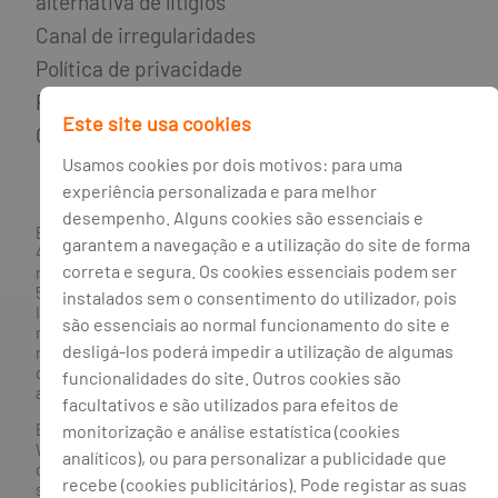
alternativa de litígios
Canal de irregularidades
Política de privacidade
Política de cookies
Este site usa cookies
Gestão de cookies
Usamos cookies por dois motivos: para uma
experiência personalizada e para melhor
desempenho. Alguns cookies são essenciais e
BANCO BPI, S.A., com sede na Avenida da Boavista, 1117,
garantem a navegação e a utilização do site de forma
4100-129 Porto; Capital Social: € 1 293 063 324,98; matriculada
correta e segura. Os cookies essenciais podem ser
na CRC Porto sob o número de matrícula PTIRNMJ 501 214
534, como o número de identificação fiscal 501 214 534.
instalados sem o consentimento do utilizador, pois
Intermediário financeiro registado na CMVM com o n° 300 e
são essenciais ao normal funcionamento do site e
no Banco de Portugal sob o código n° 10. Agente de Seguros
desligá-los poderá impedir a utilização de algumas
n.º 419527591, registado junto da Autoridade de Supervisão
de Seguros e Fundos de Pensões em 21/01/2019, e autorizado
funcionalidades do site. Outros cookies são
a exercer atividade nos Ramos de Seguro Vida e Não Vida.
facultativos e são utilizados para efeitos de
Banco BPI ©. Todos os direitos reservados.
monitorização e análise estatística (cookies
Website
Acessível.
O Banco BPI não se responsabiliza por
analíticos), ou para personalizar a publicidade que
quaisquer traduções do site efetuadas através do browser,
recebe (cookies publicitários). Pode registar as suas
sendo a versão em língua portuguesa a única versão oficial,