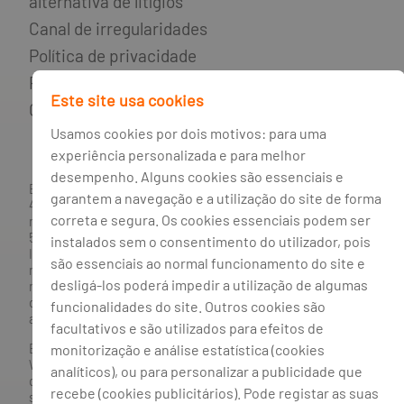
alternativa de litígios
Canal de irregularidades
Política de privacidade
Política de cookies
Este site usa cookies
Gestão de cookies
Usamos cookies por dois motivos: para uma
experiência personalizada e para melhor
desempenho. Alguns cookies são essenciais e
BANCO BPI, S.A., com sede na Avenida da Boavista, 1117,
garantem a navegação e a utilização do site de forma
4100-129 Porto; Capital Social: € 1 293 063 324,98; matriculada
correta e segura. Os cookies essenciais podem ser
na CRC Porto sob o número de matrícula PTIRNMJ 501 214
534, como o número de identificação fiscal 501 214 534.
instalados sem o consentimento do utilizador, pois
Intermediário financeiro registado na CMVM com o n° 300 e
são essenciais ao normal funcionamento do site e
no Banco de Portugal sob o código n° 10. Agente de Seguros
desligá-los poderá impedir a utilização de algumas
n.º 419527591, registado junto da Autoridade de Supervisão
de Seguros e Fundos de Pensões em 21/01/2019, e autorizado
funcionalidades do site. Outros cookies são
a exercer atividade nos Ramos de Seguro Vida e Não Vida.
facultativos e são utilizados para efeitos de
Banco BPI ©. Todos os direitos reservados.
monitorização e análise estatística (cookies
Website
Acessível.
O Banco BPI não se responsabiliza por
analíticos), ou para personalizar a publicidade que
quaisquer traduções do site efetuadas através do browser,
recebe (cookies publicitários). Pode registar as suas
sendo a versão em língua portuguesa a única versão oficial,