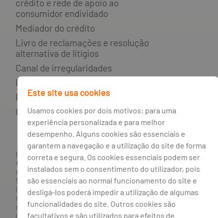
crédito e rede de apoio ao
consumidor endividado
Mediador do crédito
Livro de reclamações e resolução
alternativa de litígios
Canal de irregularidades
Política de privacidade
Este site usa cookies
Política de cookies
Usamos cookies por dois motivos: para uma
Gestão de cookies
experiência personalizada e para melhor
desempenho. Alguns cookies são essenciais e
garantem a navegação e a utilização do site de forma
BANCO BPI, S.A., com sede na Avenida da Boavista, 1117,
correta e segura. Os cookies essenciais podem ser
4100-129 Porto; Capital Social: € 1 293 063 324,98; matriculada
instalados sem o consentimento do utilizador, pois
na CRC Porto sob o número de matrícula PTIRNMJ 501 214
são essenciais ao normal funcionamento do site e
534, como o número de identificação fiscal 501 214 534.
Intermediário financeiro registado na CMVM com o n° 300 e
desligá-los poderá impedir a utilização de algumas
no Banco de Portugal sob o código n° 10. Agente de Seguros
funcionalidades do site. Outros cookies são
n.º 419527591, registado junto da Autoridade de Supervisão
facultativos e são utilizados para efeitos de
de Seguros e Fundos de Pensões em 21/01/2019, e autorizado