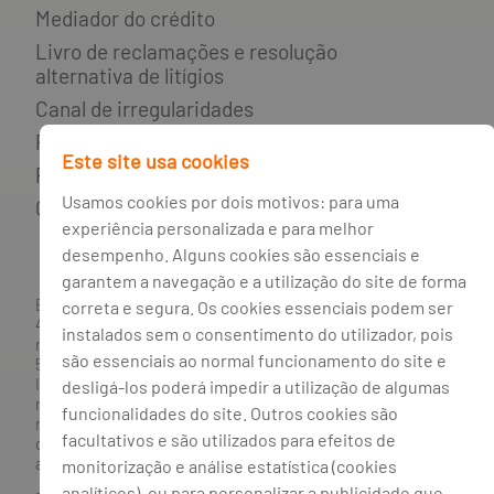
Mediador do crédito
Livro de reclamações e resolução
alternativa de litígios
Canal de irregularidades
Política de privacidade
Este site usa cookies
Política de cookies
Usamos cookies por dois motivos: para uma
Gestão de cookies
experiência personalizada e para melhor
desempenho. Alguns cookies são essenciais e
garantem a navegação e a utilização do site de forma
BANCO BPI, S.A., com sede na Avenida da Boavista, 1117,
correta e segura. Os cookies essenciais podem ser
4100-129 Porto; Capital Social: € 1 293 063 324,98; matriculada
instalados sem o consentimento do utilizador, pois
na CRC Porto sob o número de matrícula PTIRNMJ 501 214
são essenciais ao normal funcionamento do site e
534, como o número de identificação fiscal 501 214 534.
Intermediário financeiro registado na CMVM com o n° 300 e
desligá-los poderá impedir a utilização de algumas
no Banco de Portugal sob o código n° 10. Agente de Seguros
funcionalidades do site. Outros cookies são
n.º 419527591, registado junto da Autoridade de Supervisão
facultativos e são utilizados para efeitos de
de Seguros e Fundos de Pensões em 21/01/2019, e autorizado
a exercer atividade nos Ramos de Seguro Vida e Não Vida.
monitorização e análise estatística (cookies
analíticos), ou para personalizar a publicidade que