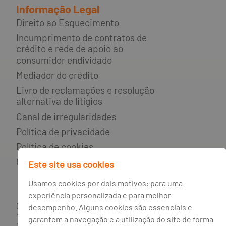
Informação Legal
Direito ao Esquecimento
Incumprimento de contratos de
crédito e rede de apoio ao
consumidor endividado
Mediador do crédito
Livro de reclamações e resolução
alternativa de litígios
Canal de irregularidades
Política de privacidade
Política de cookies
Gestão de cookies
Este site usa cookies
Usamos cookies por dois motivos: para uma
experiência personalizada e para melhor
BANCO BPI, S.A., com sede na Avenida da Boavista, 1117,
desempenho. Alguns cookies são essenciais e
4100-129 Porto; Capital Social: € 1 293 063 324,98; matriculada
garantem a navegação e a utilização do site de forma
na CRC Porto sob o número de matrícula PTIRNMJ 501 214