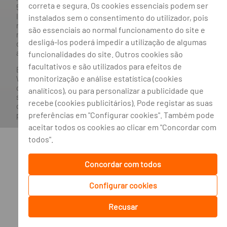
correta e segura. Os cookies essenciais podem ser
534, como o número de identificação fiscal 501 214 534.
Intermediário financeiro registado na CMVM com o n° 300 e
instalados sem o consentimento do utilizador, pois
no Banco de Portugal sob o código n° 10. Agente de Seguros
são essenciais ao normal funcionamento do site e
n.º 419527591, registado junto da Autoridade de Supervisão
desligá-los poderá impedir a utilização de algumas
de Seguros e Fundos de Pensões em 21/01/2019, e autorizado
a exercer atividade nos Ramos de Seguro Vida e Não Vida.
funcionalidades do site. Outros cookies são
facultativos e são utilizados para efeitos de
Banco BPI ©. Todos os direitos reservados.
monitorização e análise estatística (cookies
Website
Acessível.
O Banco BPI não se responsabiliza por
quaisquer traduções do site efetuadas através do browser,
analíticos), ou para personalizar a publicidade que
sendo a versão em língua portuguesa a única versão oficial,
recebe (cookies publicitários). Pode registar as suas
que prevalecerá em qualquer caso. Este site encontra-se em
preferências em "Configurar cookies". Também pode
processo de adoção do novo acordo ortográfico.
aceitar todos os cookies ao clicar em "Concordar com
todos".
Concordar com todos
Configurar cookies
Recusar