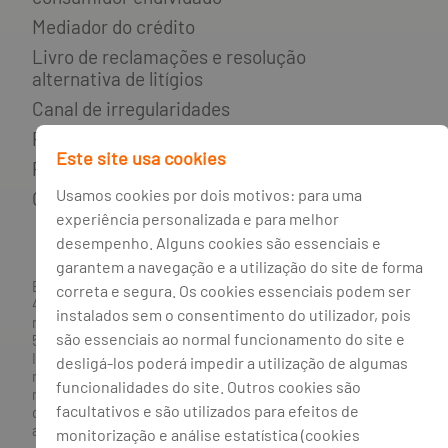
Mediador do crédito
Livro de reclamações e resolução
alternativa de litígios
Canal de irregularidades
Política de privacidade
Este site usa cookies
Política de cookies
Usamos cookies por dois motivos: para uma
Gestão de cookies
experiência personalizada e para melhor
desempenho. Alguns cookies são essenciais e
garantem a navegação e a utilização do site de forma
BANCO BPI, S.A., com sede na Avenida da Boavista, 1117,
correta e segura. Os cookies essenciais podem ser
4100-129 Porto; Capital Social: € 1 293 063 324,98; matriculada
instalados sem o consentimento do utilizador, pois
na CRC Porto sob o número de matrícula PTIRNMJ 501 214
são essenciais ao normal funcionamento do site e
534, como o número de identificação fiscal 501 214 534.
Intermediário financeiro registado na CMVM com o n° 300 e
desligá-los poderá impedir a utilização de algumas
no Banco de Portugal sob o código n° 10. Agente de Seguros
funcionalidades do site. Outros cookies são
n.º 419527591, registado junto da Autoridade de Supervisão
facultativos e são utilizados para efeitos de
de Seguros e Fundos de Pensões em 21/01/2019, e autorizado
a exercer atividade nos Ramos de Seguro Vida e Não Vida.
monitorização e análise estatística (cookies