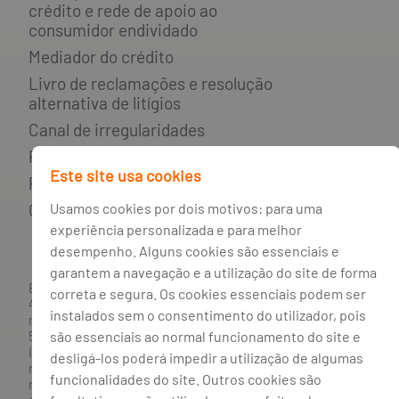
crédito e rede de apoio ao
consumidor endividado
Mediador do crédito
Livro de reclamações e resolução
alternativa de litígios
Canal de irregularidades
Política de privacidade
Este site usa cookies
Política de cookies
Usamos cookies por dois motivos: para uma
Gestão de cookies
experiência personalizada e para melhor
desempenho. Alguns cookies são essenciais e
garantem a navegação e a utilização do site de forma
BANCO BPI, S.A., com sede na Avenida da Boavista, 1117,
correta e segura. Os cookies essenciais podem ser
4100-129 Porto; Capital Social: € 1 293 063 324,98; matriculada
instalados sem o consentimento do utilizador, pois
na CRC Porto sob o número de matrícula PTIRNMJ 501 214
são essenciais ao normal funcionamento do site e
534, como o número de identificação fiscal 501 214 534.
Intermediário financeiro registado na CMVM com o n° 300 e
desligá-los poderá impedir a utilização de algumas
no Banco de Portugal sob o código n° 10. Agente de Seguros
funcionalidades do site. Outros cookies são
n.º 419527591, registado junto da Autoridade de Supervisão