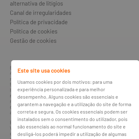
alternativa de litígios
Canal de irregularidades
Política de privacidade
Política de cookies
Gestão de cookies
BANCO BPI, S.A., com sede na Avenida da Boavista, 1117,
Este site usa cookies
4100-129 Porto; Capital Social: € 1 293 063 324,98; matriculada
na CRC Porto sob o número de matrícula PTIRNMJ 501 214
Usamos cookies por dois motivos: para uma
534, como o número de identificação fiscal 501 214 534.
experiência personalizada e para melhor
Intermediário financeiro registado na CMVM com o n° 300 e
no Banco de Portugal sob o código n° 10. Agente de Seguros
desempenho. Alguns cookies são essenciais e
n.º 419527591, registado junto da Autoridade de Supervisão
garantem a navegação e a utilização do site de forma
de Seguros e Fundos de Pensões em 21/01/2019, e autorizado
correta e segura. Os cookies essenciais podem ser
a exercer atividade nos Ramos de Seguro Vida e Não Vida.
instalados sem o consentimento do utilizador, pois
Banco BPI ©. Todos os direitos reservados.
são essenciais ao normal funcionamento do site e
Website
Acessível.
O Banco BPI não se responsabiliza por
desligá-los poderá impedir a utilização de algumas
quaisquer traduções do site efetuadas através do browser,