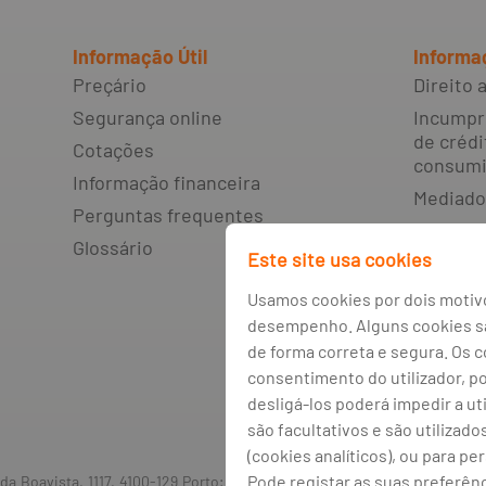
Informação Útil
Informa
Preçário
Direito
Segurança online
Incumpr
de crédi
Cotações
consumi
Informação financeira
Mediado
Perguntas frequentes
Livro d
Glossário
resoluçã
Este site usa cookies
litígios
Usamos cookies por dois motivo
Canal de
desempenho. Alguns cookies são
Política
de forma correta e segura. Os 
Política
consentimento do utilizador, p
desligá-los poderá impedir a ut
Gestão 
são facultativos e são utilizado
(cookies analíticos), ou para pe
Pode registar as suas preferên
a Boavista, 1117, 4100-129 Porto; Capital Social: € 1 293 063 324,98; m