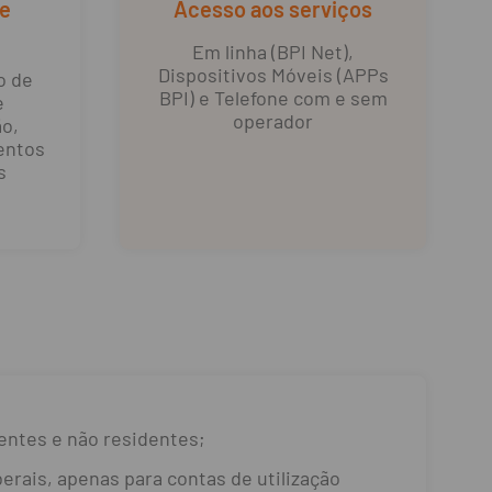
e
Acesso aos serviços
Em linha (BPI Net),
Dispositivos Móveis (APPs
o de
BPI) e Telefone com e sem
e
operador
ão,
entos
s
entes e não residentes;
erais, apenas para contas de utilização