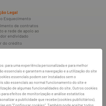
ção Legal
 ao Esquecimento
imento de contratos
to e rede de apoio ao
dor endividado
r do crédito
e reclamações e
o alternativa de
s: para uma experiência personalizada e para melhor
 irregularidades
 essenciais e garantem a navegação e a utilização do site
 de privacidade
cookies essenciais podem ser instalados sem o
 de cookies
ois são essenciais ao normal funcionamento do site e
ilização de algumas funcionalidades do site. Outros cookies
de cookies
s para efeitos de monitorização e análise estatística
rsonalizar a publicidade que recebe (cookies publicitários).
cias em "Configurar cookies". Também pode aceitar todos
atriculada na CRC Porto sob o número de