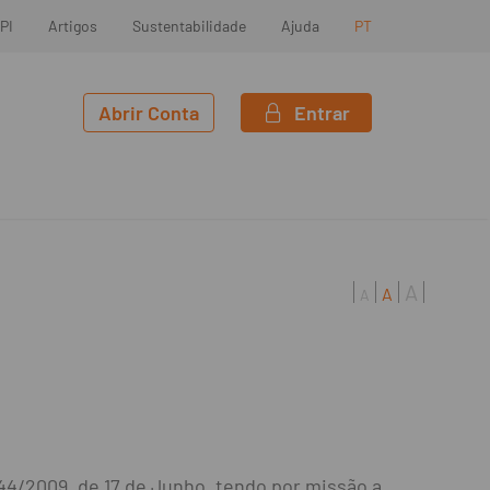
PI
Artigos
Sustentabilidade
Ajuda
PT
Abrir Conta
Entrar
A
A
A
44/2009, de 17 de Junho, tendo por missão a