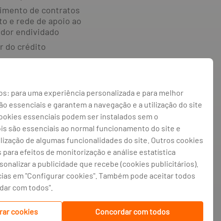
imento de contratos
to e rede de apoio ao
dor endividado
r do crédito
e reclamações e
o alternativa de
s: para uma experiência personalizada e para melhor
 irregularidades
 essenciais e garantem a navegação e a utilização do site
 de privacidade
cookies essenciais podem ser instalados sem o
 de cookies
ois são essenciais ao normal funcionamento do site e
ilização de algumas funcionalidades do site. Outros cookies
de cookies
s para efeitos de monitorização e análise estatística
rsonalizar a publicidade que recebe (cookies publicitários).
cias em "Configurar cookies". Também pode aceitar todos
atriculada na CRC Porto sob o número de
gistado na CMVM com o n° 300 e no Banco
rdar com todos".
isão de Seguros e Fundos de Pensões em
rar cookies
Concordar com todos
traduções do site efetuadas através do