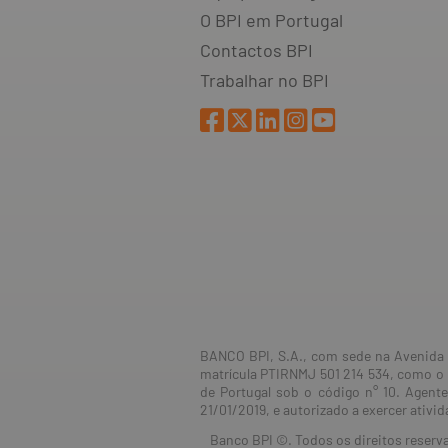
O BPI em Portugal
Contactos BPI
Trabalhar no BPI
BANCO BPI, S.A., com sede na Avenida d
matrícula PTIRNMJ 501 214 534, como o 
de Portugal sob o código n° 10. Agent
21/01/2019, e autorizado a exercer ativ
Banco BPI ©. Todos os direitos reserv