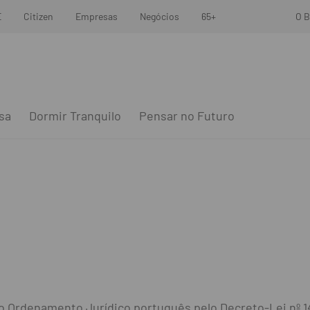
E
Citizen
Empresas
Negócios
65+
O B
sa
Dormir Tranquilo
Pensar no Futuro
 no Ordenamento Jurídico português pelo Decreto-Lei nº 1