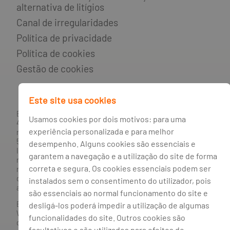
alternativa de litígios
Canal de irregularidades
Política de privacidade
Política de cookies
Gestão de cookies
Este site usa cookies
BANCO BPI, S.A., com sede na Avenida da Boavista, 1117,
Usamos cookies por dois motivos: para uma
4100-129 Porto; Capital Social: € 1 293 063 324,98; matriculada
experiência personalizada e para melhor
na CRC Porto sob o número de matrícula PTIRNMJ 501 214
534, como o número de identificação fiscal 501 214 534.
desempenho. Alguns cookies são essenciais e
Intermediário financeiro registado na CMVM com o n° 300 e
garantem a navegação e a utilização do site de forma
no Banco de Portugal sob o código n° 10. Agente de Seguros
correta e segura. Os cookies essenciais podem ser
n.º 419527591, registado junto da Autoridade de Supervisão
de Seguros e Fundos de Pensões em 21/01/2019, e autorizado
instalados sem o consentimento do utilizador, pois
a exercer atividade nos Ramos de Seguro Vida e Não Vida.
são essenciais ao normal funcionamento do site e
Banco BPI ©. Todos os direitos reservados.
desligá-los poderá impedir a utilização de algumas
Website
Acessível.
O Banco BPI não se responsabiliza por
funcionalidades do site. Outros cookies são
quaisquer traduções do site efetuadas através do browser,
facultativos e são utilizados para efeitos de