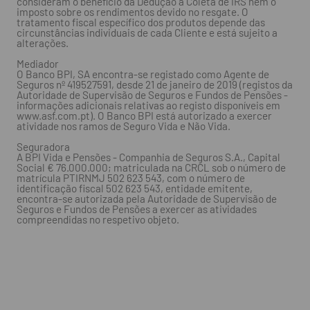
consideram o benefício da Dedução à Coleta de IRS nem o
imposto sobre os rendimentos devido no resgate. O
tratamento fiscal específico dos produtos depende das
circunstâncias individuais de cada Cliente e está sujeito a
alterações.
Mediador
O Banco BPI, SA encontra-se registado como Agente de
Seguros nº 419527591, desde 21 de janeiro de 2019 (registos da
Autoridade de Supervisão de Seguros e Fundos de Pensões -
informações adicionais relativas ao registo disponíveis em
www.asf.com.pt). O Banco BPI está autorizado a exercer
atividade nos ramos de Seguro Vida e Não Vida.
Seguradora
A BPI Vida e Pensões - Companhia de Seguros S.A., Capital
Social € 76.000.000; matriculada na CRCL sob o número de
matrícula PTIRNMJ 502 623 543, com o número de
identificação fiscal 502 623 543, entidade emitente,
encontra-se autorizada pela Autoridade de Supervisão de
Seguros e Fundos de Pensões a exercer as atividades
compreendidas no respetivo objeto.