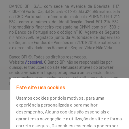
BANCO BPI, S.A., com sede na Avenida da Boavista, 1117,
4100-129 Porto; Capital Social: € 1 293 063 324,98; matriculada
na CRC Porto sob o número de matrícula PTIRNMJ 501 214
534, como o número de identificação fiscal 501 214 534.
Intermediário financeiro registado na CMVM com o n° 300 e
no Banco de Portugal sob o código n° 10. Agente de Seguros
n.º 419527591, registado junto da Autoridade de Supervisão
de Seguros e Fundos de Pensões em 21/01/2019, e autorizado
a exercer atividade nos Ramos de Seguro Vida e Não Vida.
Banco BPI ©. Todos os direitos reservados.
Website
Acessível.
O Banco BPI não se responsabiliza por
quaisquer traduções do site efetuadas através do browser,
sendo a versão em língua portuguesa a única versão oficial,
que prevalecerá em qualquer caso. Este site encontra-se em
processo de adoção do novo acordo ortográfico.
Este site usa cookies
Usamos cookies por dois motivos: para uma
experiência personalizada e para melhor
desempenho. Alguns cookies são essenciais e
garantem a navegação e a utilização do site de forma
correta e segura. Os cookies essenciais podem ser