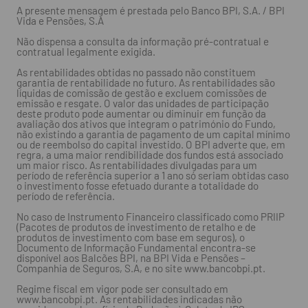
A presente mensagem é prestada pelo Banco BPI, S.A. / BPI
Vida e Pensões, S.A
Não dispensa a consulta da informação pré-contratual e
contratual legalmente exigida.
As rentabilidades obtidas no passado não constituem
garantia de rentabilidade no futuro. As rentabilidades são
líquidas de comissão de gestão e excluem comissões de
emissão e resgate. O valor das unidades de participação
deste produto pode aumentar ou diminuir em função da
avaliação dos ativos que integram o património do Fundo,
não existindo a garantia de pagamento de um capital mínimo
ou de reembolso do capital investido. O BPI adverte que, em
regra, a uma maior rendibilidade dos fundos está associado
um maior risco. As rentabilidades divulgadas para um
período de referência superior a 1 ano só seriam obtidas caso
o investimento fosse efetuado durante a totalidade do
período de referência.
No caso de Instrumento Financeiro classificado como PRIIP
(Pacotes de produtos de investimento de retalho e de
produtos de investimento com base em seguros), o
Documento de Informação Fundamental encontra-se
disponível aos Balcões BPI, na BPI Vida e Pensões –
Companhia de Seguros, S.A, e no site www.bancobpi.pt.
Regime fiscal em vigor pode ser consultado em
www.bancobpi.pt. As rentabilidades indicadas não