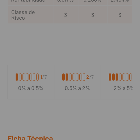
Classe de
3
3
3
Risco
1
/7
2
/7
3
/
0% a 0,5%
0,5% a 2%
2% a 5%
Ficha Técnica