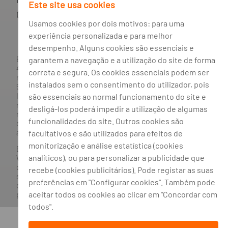
Este site usa cookies
Gestão de cookies
Usamos cookies por dois motivos: para uma
experiência personalizada e para melhor
desempenho. Alguns cookies são essenciais e
BANCO BPI, S.A., com sede na Avenida da Boavista, 1117,
garantem a navegação e a utilização do site de forma
4100-129 Porto; Capital Social: € 1 293 063 324,98; matriculada
correta e segura. Os cookies essenciais podem ser
na CRC Porto sob o número de matrícula PTIRNMJ 501 214
instalados sem o consentimento do utilizador, pois
534, como o número de identificação fiscal 501 214 534.
Intermediário financeiro registado na CMVM com o n° 300 e
são essenciais ao normal funcionamento do site e
no Banco de Portugal sob o código n° 10. Agente de Seguros
desligá-los poderá impedir a utilização de algumas
n.º 419527591, registado junto da Autoridade de Supervisão
funcionalidades do site. Outros cookies são
de Seguros e Fundos de Pensões em 21/01/2019, e autorizado
a exercer atividade nos Ramos de Seguro Vida e Não Vida.
facultativos e são utilizados para efeitos de
monitorização e análise estatística (cookies
Banco BPI ©. Todos os direitos reservados.
analíticos), ou para personalizar a publicidade que
Website
Acessível.
O Banco BPI não se responsabiliza por
quaisquer traduções do site efetuadas através do browser,
recebe (cookies publicitários). Pode registar as suas
sendo a versão em língua portuguesa a única versão oficial,
preferências em "Configurar cookies". Também pode
que prevalecerá em qualquer caso. Este site encontra-se em
aceitar todos os cookies ao clicar em "Concordar com
processo de adoção do novo acordo ortográfico.
todos".