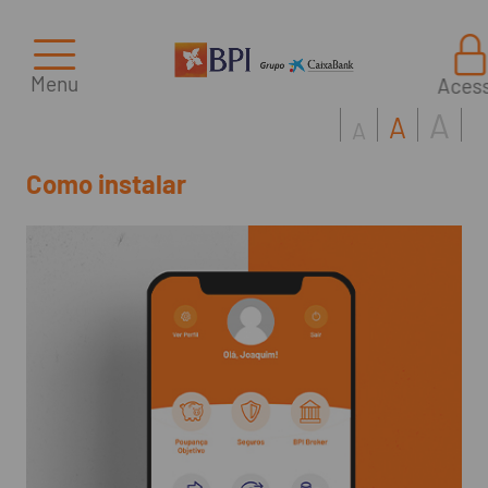
Menu
Aces
A
A
A
Como instalar