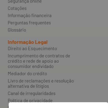
Segurança online
Cotações
Informação financeira
Perguntas frequentes
Glossário
Informação Legal
Direito ao Esquecimento
Incumprimento de contratos de
crédito e rede de apoio ao
consumidor endividado
Mediador do crédito
Livro de reclamações e resolução
alternativa de litígios
Canal de irregularidades
Política de privacidade
Política de cookies