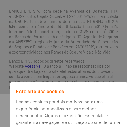
BANCO BPI, S.A., com sede na Avenida da Boavista, 1117,
4100-129 Porto; Capital Social: € 1 293 063 324,98; matriculada
na CRC Porto sob o número de matrícula PTIRNMJ 501 214
534, como o número de identificação fiscal 501 214 534.
Intermediário financeiro registado na CMVM com o n° 300 e
no Banco de Portugal sob o código n° 10. Agente de Seguros
n.º 419527591, registado junto da Autoridade de Supervisão
de Seguros e Fundos de Pensões em 21/01/2019, e autorizado
a exercer atividade nos Ramos de Seguro Vida e Não Vida.
Banco BPI ©. Todos os direitos reservados.
Website
Acessível.
O Banco BPI não se responsabiliza por
quaisquer traduções do site efetuadas através do browser,
sendo a versão em língua portuguesa a única versão oficial,
que prevalecerá em qualquer caso. Este site encontra-se em
processo de adoção do novo acordo ortográfico.
Este site usa cookies
Usamos cookies por dois motivos: para uma
experiência personalizada e para melhor
desempenho. Alguns cookies são essenciais e
garantem a navegação e a utilização do site de forma