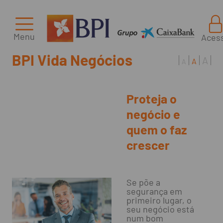
Menu
Aces
BPI Vida Negócios
A
A
A
Proteja o
negócio e
quem o faz
crescer
Se põe a
segurança em
primeiro lugar, o
seu negócio está
num bom