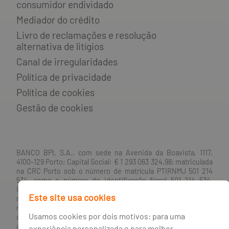
consumidor endividado
Mediador do crédito
Livro de reclamações e resolução
alternativa de litígios
Canal de irregularidades
Política de privacidade
Política de cookies
Gestão de cookies
BANCO BPI, S.A., com sede na Avenida da Boavista, 1117,
4100-129 Porto; Capital Social: € 1 293 063 324,98; matriculada
na CRC Porto sob o número de matrícula PTIRNMJ 501 214
534, como o número de identificação fiscal 501 214 534.
Intermediário financeiro registado na CMVM com o n° 300 e
Este site usa cookies
no Banco de Portugal sob o código n° 10. Agente de Seguros
n.º 419527591, registado junto da Autoridade de Supervisão
Usamos cookies por dois motivos: para uma
de Seguros e Fundos de Pensões em 21/01/2019, e autorizado
a exercer atividade nos Ramos de Seguro Vida e Não Vida.
experiência personalizada e para melhor