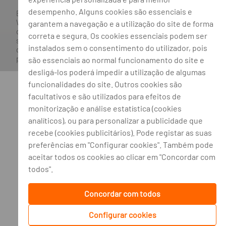
desempenho. Alguns cookies são essenciais e
Banco BPI ©. Todos os direitos reservados.
Website
Acessível.
O Banco BPI não se responsabiliza por
garantem a navegação e a utilização do site de forma
quaisquer traduções do site efetuadas através do browser,
correta e segura. Os cookies essenciais podem ser
sendo a versão em língua portuguesa a única versão oficial,
instalados sem o consentimento do utilizador, pois
que prevalecerá em qualquer caso. Este site encontra-se em
processo de adoção do novo acordo ortográfico.
são essenciais ao normal funcionamento do site e
desligá-los poderá impedir a utilização de algumas
funcionalidades do site. Outros cookies são
facultativos e são utilizados para efeitos de
monitorização e análise estatística (cookies
analíticos), ou para personalizar a publicidade que
recebe (cookies publicitários). Pode registar as suas
preferências em "Configurar cookies". Também pode
aceitar todos os cookies ao clicar em "Concordar com
todos".
Concordar com todos
Configurar cookies