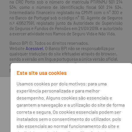
na CRC Porto sob o número de matrícula PTIRNMJ 501 214
534, como o número de identificação fiscal 501 214 534.
Intermediário financeiro registado na CMVM com o n° 300 e
no Banco de Portugal sob o código n° 10. Agente de Seguros
n.º 419527591, registado junto da Autoridade de Supervisão
de Seguros e Fundos de Pensões em 21/01/2019, e autorizado
a exercer atividade nos Ramos de Seguro Vida e Não Vida.
Banco BPI ©. Todos os direitos reservados.
Website
Acessível.
O Banco BPI não se responsabiliza por
quaisquer traduções do site efetuadas através do browser,
sendo a versão em língua portuguesa a única versão oficial,
que prevalecerá em qualquer caso. Este site encontra-se em
processo de adoção do novo acordo ortográfico.
Este site usa cookies
Usamos cookies por dois motivos: para uma
experiência personalizada e para melhor
desempenho. Alguns cookies são essenciais e
garantem a navegação e a utilização do site de forma
correta e segura. Os cookies essenciais podem ser
instalados sem o consentimento do utilizador, pois
são essenciais ao normal funcionamento do site e