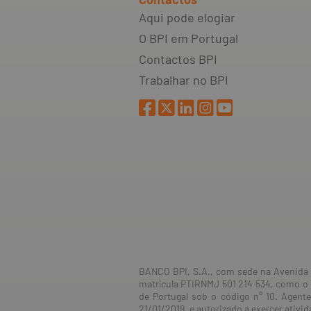
Aqui pode elogiar
O BPI em Portugal
Contactos BPI
Trabalhar no BPI
BANCO BPI, S.A., com sede na Avenida d
matrícula PTIRNMJ 501 214 534, como o 
de Portugal sob o código n° 10. Agent
21/01/2019, e autorizado a exercer ativ