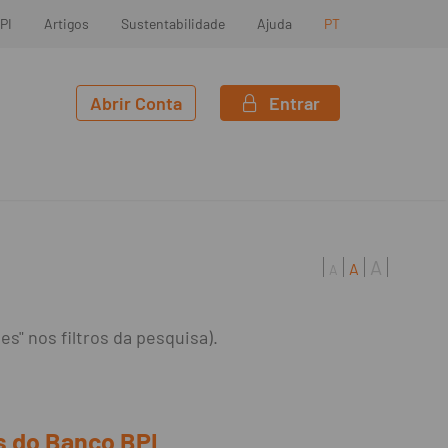
PI
Artigos
Sustentabilidade
Ajuda
PT
Abrir Conta
Entrar
A
A
A
s" nos filtros da pesquisa).
s do Banco BPI