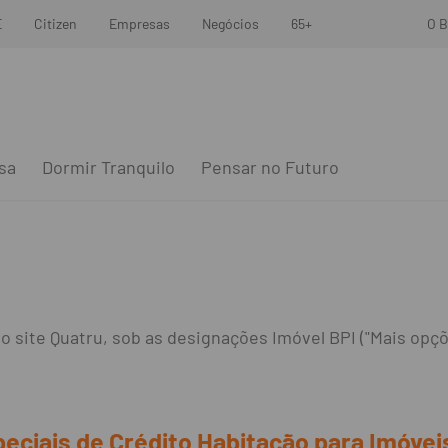
E
Citizen
Empresas
Negócios
65+
O B
sa
Dormir Tranquilo
Pensar no Futuro
 site Quatru, sob as designações Imóvel BPI ("Mais opçõe
eciais de Crédito Habitação para Imóvei