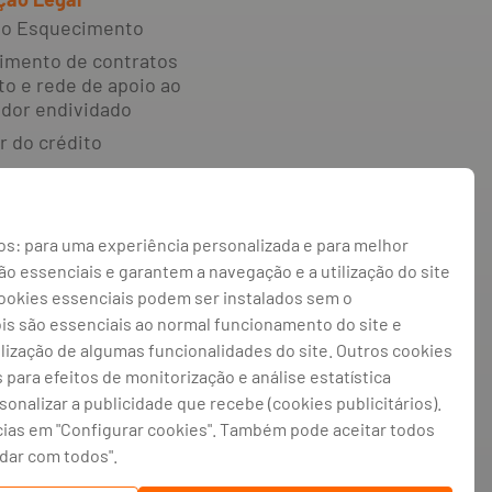
 ao Esquecimento
imento de contratos
to e rede de apoio ao
dor endividado
r do crédito
e reclamações e
o alternativa de
s: para uma experiência personalizada e para melhor
 irregularidades
 essenciais e garantem a navegação e a utilização do site
 de privacidade
cookies essenciais podem ser instalados sem o
 de cookies
ois são essenciais ao normal funcionamento do site e
ilização de algumas funcionalidades do site. Outros cookies
de cookies
s para efeitos de monitorização e análise estatística
rsonalizar a publicidade que recebe (cookies publicitários).
cias em "Configurar cookies". Também pode aceitar todos
atriculada na CRC Porto sob o número de
gistado na CMVM com o n° 300 e no Banco
rdar com todos".
isão de Seguros e Fundos de Pensões em