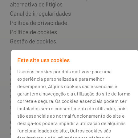
alternativa de litígios
Canal de irregularidades
Política de privacidade
Política de cookies
Gestão de cookies
Este site usa cookies
BANCO BPI, S.A., com sede na Avenida da Boavista, 1117,
Usamos cookies por dois motivos: para uma
4100-129 Porto; Capital Social: € 1 293 063 324,98; matriculada
experiência personalizada e para melhor
na CRC Porto sob o número de matrícula PTIRNMJ 501 214
534, como o número de identificação fiscal 501 214 534.
desempenho. Alguns cookies são essenciais e
Intermediário financeiro registado na CMVM com o n° 300 e
garantem a navegação e a utilização do site de forma
no Banco de Portugal sob o código n° 10. Agente de Seguros
correta e segura. Os cookies essenciais podem ser
n.º 419527591, registado junto da Autoridade de Supervisão
de Seguros e Fundos de Pensões em 21/01/2019, e autorizado
instalados sem o consentimento do utilizador, pois
a exercer atividade nos Ramos de Seguro Vida e Não Vida.
são essenciais ao normal funcionamento do site e
Banco BPI ©. Todos os direitos reservados.
desligá-los poderá impedir a utilização de algumas
Website
Acessível.
O Banco BPI não se responsabiliza por
funcionalidades do site. Outros cookies são
quaisquer traduções do site efetuadas através do browser,
facultativos e são utilizados para efeitos de