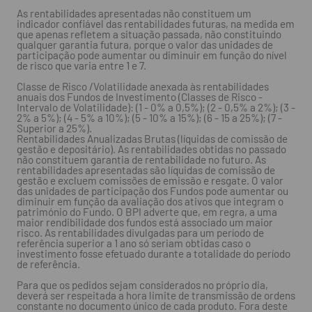
As rentabilidades apresentadas não constituem um
indicador confiável das rentabilidades futuras, na medida em
que apenas refletem a situação passada, não constituindo
qualquer garantia futura, porque o valor das unidades de
participação pode aumentar ou diminuir em função do nível
de risco que varia entre 1 e 7.
Classe de Risco /Volatilidade anexada às rentabilidades
anuais dos Fundos de Investimento (Classes de Risco -
Intervalo de Volatilidade): (1 - 0% a 0,5%); (2 - 0,5% a 2%); (3 -
2% a 5%); (4 - 5% a 10%); (5 - 10% a 15%); (6 - 15 a 25%); (7 -
Superior a 25%).
Rentabilidades Anualizadas Brutas (líquidas de comissão de
gestão e depositário). As rentabilidades obtidas no passado
não constituem garantia de rentabilidade no futuro. As
rentabilidades apresentadas são líquidas de comissão de
gestão e excluem comissões de emissão e resgate. O valor
das unidades de participação dos Fundos pode aumentar ou
diminuir em função da avaliação dos ativos que integram o
património do Fundo. O BPI adverte que, em regra, a uma
maior rendibilidade dos fundos está associado um maior
risco. As rentabilidades divulgadas para um período de
referência superior a 1 ano só seriam obtidas caso o
investimento fosse efetuado durante a totalidade do período
de referência.
Para que os pedidos sejam considerados no próprio dia,
deverá ser respeitada a hora limite de transmissão de ordens
constante no documento único de cada produto. Fora deste