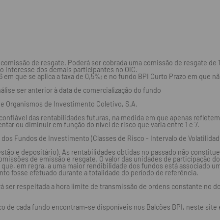
 comissão de resgate. Poderá ser cobrada uma comissão de resgate de 1%
o interesse dos demais participantes no OIC.
 em que se aplica a taxa de 0,5%; e no fundo BPI Curto Prazo em que n
nálise ser anterior à data de comercialização do fundo
de Organismos de Investimento Coletivo, S.A.
onfiável das rentabilidades futuras, na medida em que apenas refletem 
tar ou diminuir em função do nível de risco que varia entre 1 e 7.
dos Fundos de Investimento (Classes de Risco - Intervalo de Volatilidade):
stão e depositário). As rentabilidades obtidas no passado não constitue
omissões de emissão e resgate. O valor das unidades de participação d
 que, em regra, a uma maior rendibilidade dos fundos está associado um
nto fosse efetuado durante a totalidade do período de referência.
á ser respeitada a hora limite de transmissão de ordens constante no d
de cada fundo encontram-se disponíveis nos Balcões BPI, neste site e