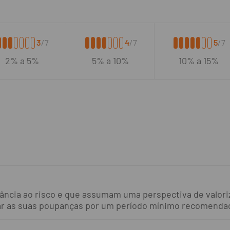
3
/7
4
/7
5
/7
2% a 5%
5% a 10%
10% a 15%
rância ao risco e que assumam uma perspectiva de valori
zar as suas poupanças por um período mínimo recomenda