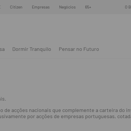
E
Citizen
Empresas
Negócios
65+
O B
sa
Dormir Tranquilo
Pensar no Futuro
is.
o de acções nacionais que complemente a carteira do in
lusivamente por acções de empresas portuguesas, cotada