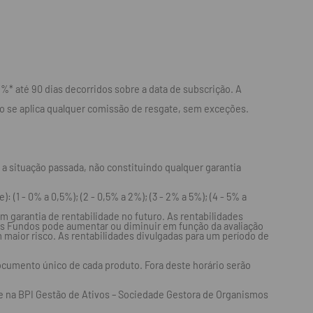
* até 90 dias decorridos sobre a data de subscrição. A
ão se aplica qualquer comissão de resgate, sem exceções.
a situação passada, não constituindo qualquer garantia
 (1 - 0% a 0,5%); (2 - 0,5% a 2%); (3 - 2% a 5%); (4 - 5% a
m garantia de rentabilidade no futuro. As rentabilidades
os Fundos pode aumentar ou diminuir em função da avaliação
 maior risco. As rentabilidades divulgadas para um período de
ocumento único de cada produto. Fora deste horário serão
 na BPI Gestão de Ativos – Sociedade Gestora de Organismos