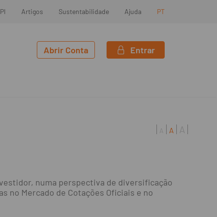
PI
Artigos
Sustentabilidade
Ajuda
PT
Abrir Conta
Entrar
A
A
A
vestidor, numa perspectiva de diversificação
s no Mercado de Cotações Oficiais e no