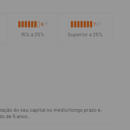
6
/7
7
/7
15% a 25%
Superior a 25%
zação do seu capital no médio/longo prazo e,
do de 5 anos.