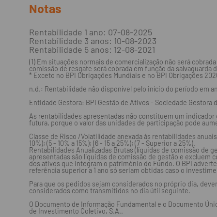
Notas
Rentabilidade 1 ano: 07-08-2025
Rentabilidade 3 anos: 10-08-2023
Rentabilidade 5 anos: 12-08-2021
(1) Em situações normais de comercialização não será cobrada
comissão de resgate será cobrada em função da salvaguarda d
* Exceto no BPI Obrigações Mundiais e no BPI Obrigações 2026
n.d.: Rentabilidade não disponível pelo início do período em a
Entidade Gestora: BPI Gestão de Ativos - Sociedade Gestora 
As rentabilidades apresentadas não constituem um indicador c
futura, porque o valor das unidades de participação pode aumen
Classe de Risco /Volatilidade anexada às rentabilidades anuais 
10%); (5 - 10% a 15%); (6 - 15 a 25%); (7 - Superior a 25%).
Rentabilidades Anualizadas Brutas (líquidas de comissão de ge
apresentadas são líquidas de comissão de gestão e excluem c
dos ativos que integram o património do Fundo. O BPI adverte
referência superior a 1 ano só seriam obtidas caso o investime
Para que os pedidos sejam considerados no próprio dia, dever
considerados como transmitidos no dia útil seguinte.
O Documento de Informação Fundamental e o Documento Único 
de Investimento Coletivo, S.A..