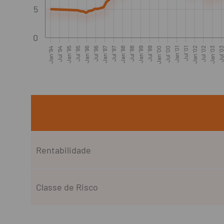
5
0
Jan '94
Jul '94
Jan '95
Jul '95
Jan '96
Jul '96
Jan '97
Jul '97
Jan '98
Jul '98
Jan '99
Jul '99
Jan '00
Jul '00
Jan '01
Jul '01
Jan '02
Jul '02
Jan '03
Jul '0
Rentabilidade
Classe de Risco