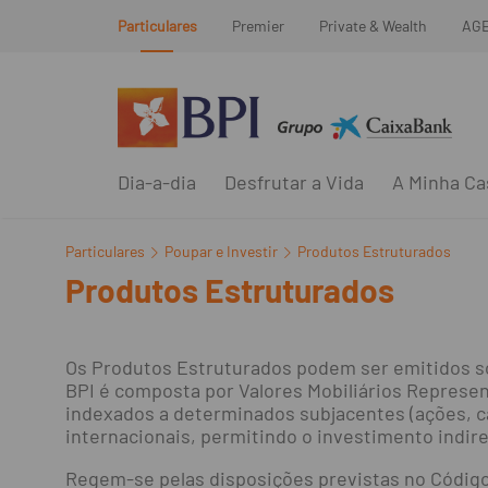
Particulares
Premier
Private & Wealth
AG
Dia-a-dia
Desfrutar a Vida
A Minha Ca
Particulares
Poupar e Investir
Produtos Estruturados
Produtos Estruturados
Os Produtos Estruturados podem ser emitidos so
BPI é composta por Valores Mobiliários Represent
indexados a determinados subjacentes (ações, cab
internacionais, permitindo o investimento indir
Regem-se pelas disposições previstas no Código 