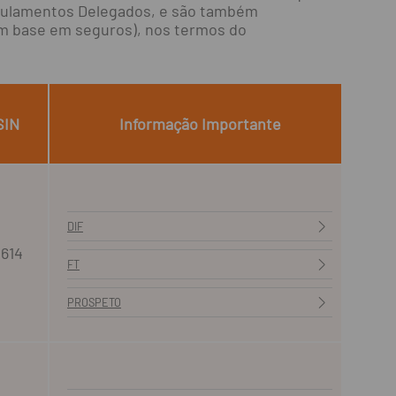
Regulamentos Delegados, e são também
om base em seguros), nos termos do
SIN
Informação Importante
DIF
1614
FT
PROSPETO