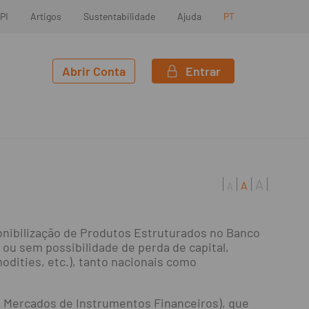
PI
Artigos
Sustentabilidade
Ajuda
PT
Abrir Conta
Entrar
A
A
A
onibilização de Produtos Estruturados no Banco
 ou sem possibilidade de perda de capital,
odities, etc.), tanto nacionais como
os Mercados de Instrumentos Financeiros), que