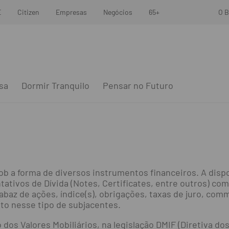
E
Citizen
Empresas
Negócios
65+
O B
sa
Dormir Tranquilo
Pensar no Futuro
b a forma de diversos instrumentos financeiros. A disp
ativos de Dívida (Notes, Certificates, entre outros) com
az de ações, índice(s), obrigações, taxas de juro, comm
eto nesse tipo de subjacentes.
dos Valores Mobiliários, na legislação DMIF (Diretiva d