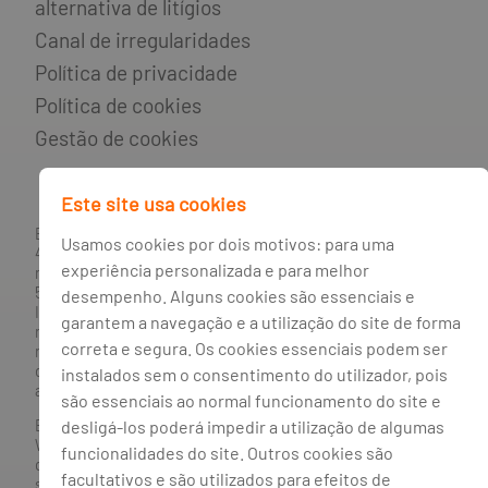
alternativa de litígios
Canal de irregularidades
Política de privacidade
Política de cookies
Gestão de cookies
Este site usa cookies
BANCO BPI, S.A., com sede na Avenida da Boavista, 1117,
Usamos cookies por dois motivos: para uma
4100-129 Porto; Capital Social: € 1 293 063 324,98; matriculada
experiência personalizada e para melhor
na CRC Porto sob o número de matrícula PTIRNMJ 501 214
534, como o número de identificação fiscal 501 214 534.
desempenho. Alguns cookies são essenciais e
Intermediário financeiro registado na CMVM com o n° 300 e
garantem a navegação e a utilização do site de forma
no Banco de Portugal sob o código n° 10. Agente de Seguros
correta e segura. Os cookies essenciais podem ser
n.º 419527591, registado junto da Autoridade de Supervisão
de Seguros e Fundos de Pensões em 21/01/2019, e autorizado
instalados sem o consentimento do utilizador, pois
a exercer atividade nos Ramos de Seguro Vida e Não Vida.
são essenciais ao normal funcionamento do site e
desligá-los poderá impedir a utilização de algumas
Banco BPI ©. Todos os direitos reservados.
Website
Acessível.
O Banco BPI não se responsabiliza por
funcionalidades do site. Outros cookies são
quaisquer traduções do site efetuadas através do browser,
facultativos e são utilizados para efeitos de
sendo a versão em língua portuguesa a única versão oficial,