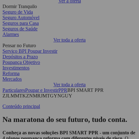
Ver a oferta
Dormir Tranquilo
Seguro de Vida
Seguro Automóvel
Seguros para Casa
Seguros de Saúde
Alarmes
Ver toda a oferta
Pensar no Futuro
Serviço BPI Poupar Investir
Depósitos a Prazo
Poupança Objetivo
Investimentos
Reforma
Mercados
Ver toda a oferta
Particulares
Poupar e Investir
PPR
BPI SMART PPR
ZJLMMTKZNMRJMTGYNGUY
Conteúdo principal
Na maratona do seu futuro, tudo conta.
Conheça as novas soluções BPI SMART PPR - um conjunto de
4 planos poupança reforma com diferentes níveis de risco
. O