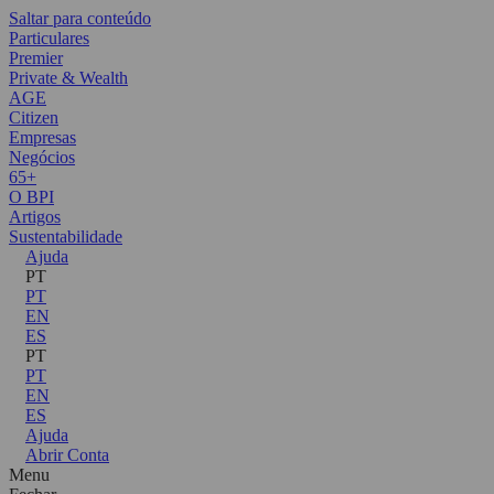
Saltar para conteúdo
Particulares
Premier
Private & Wealth
AGE
Citizen
Empresas
Negócios
65+
O BPI
Artigos
Sustentabilidade
Ajuda
PT
PT
EN
ES
PT
PT
EN
ES
Ajuda
Abrir Conta
Menu