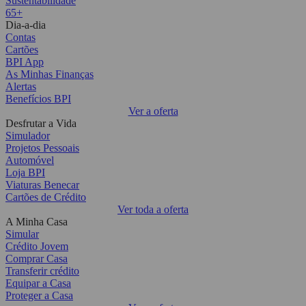
Sustentabilidade
65+
Dia-a-dia
Contas
Cartões
BPI App
As Minhas Finanças
Alertas
Benefícios BPI
Ver a oferta
Desfrutar a Vida
Simulador
Projetos Pessoais
Automóvel
Loja BPI
Viaturas Benecar
Cartões de Crédito
Ver toda a oferta
A Minha Casa
Simular
Crédito Jovem
Comprar Casa
Transferir crédito
Equipar a Casa
Proteger a Casa