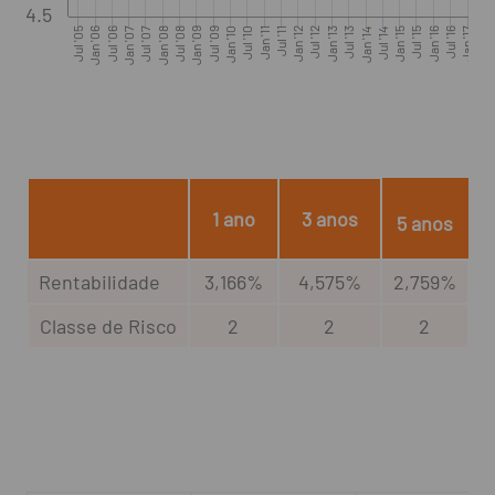
4.5
Jul '05
Jan '06
Jul '06
Jan '07
Jul '07
Jan '08
Jul '08
Jan '09
Jul '09
Jan '10
Jul '10
Jan '11
Jul '11
Jan '12
Jul '12
Jan '13
Jul '13
Jan '14
Jul '14
Jan '15
Jul '15
Jan '16
Jul '16
Jan '17
Jul '17
1 ano
3 anos
5 anos
Rentabilidade
3,166%
4,575%
2,759%
Classe de Risco
2
2
2