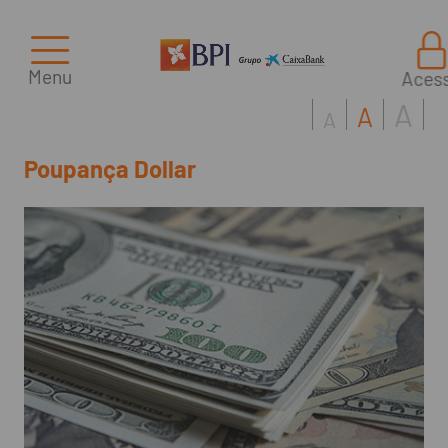
Menu
Aces
A
A
A
Poupança Dollar