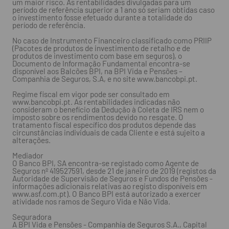
um maior risco. As rentabilidades divulgadas para um
período de referência superior a 1 ano só seriam obtidas caso
o investimento fosse efetuado durante a totalidade do
período de referência.
No caso de Instrumento Financeiro classificado como PRIIP
(Pacotes de produtos de investimento de retalho e de
produtos de investimento com base em seguros), o
Documento de Informação Fundamental encontra-se
disponível aos Balcões BPI, na BPI Vida e Pensões –
Companhia de Seguros, S.A, e no site www.bancobpi.pt.
Regime fiscal em vigor pode ser consultado em
www.bancobpi.pt. As rentabilidades indicadas não
consideram o benefício da Dedução à Coleta de IRS nem o
imposto sobre os rendimentos devido no resgate. O
tratamento fiscal específico dos produtos depende das
circunstâncias individuais de cada Cliente e está sujeito a
alterações.
Mediador
O Banco BPI, SA encontra-se registado como Agente de
Seguros nº 419527591, desde 21 de janeiro de 2019 (registos da
Autoridade de Supervisão de Seguros e Fundos de Pensões -
informações adicionais relativas ao registo disponíveis em
www.asf.com.pt). O Banco BPI está autorizado a exercer
atividade nos ramos de Seguro Vida e Não Vida.
Seguradora
A BPI Vida e Pensões - Companhia de Seguros S.A., Capital