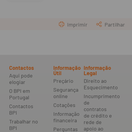
Imprimir
Partilhar
Contactos
Informação
Informação
Útil
Legal
Aqui pode
Preçário
Direito ao
elogiar
Esquecimento
Segurança
O BPI em
online
Incumprimento
Portugal
de
Cotações
Contactos
contratos
BPI
Informação
de crédito e
financeira
Trabalhar no
rede de
BPI
apoio ao
Perguntas