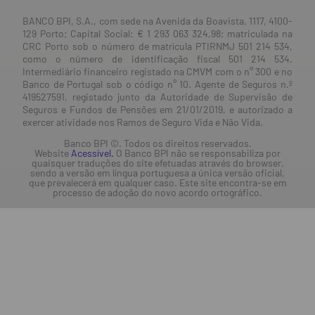
BANCO BPI, S.A., com sede na Avenida da Boavista, 1117, 4100-
129 Porto; Capital Social: € 1 293 063 324,98; matriculada na
CRC Porto sob o número de matrícula PTIRNMJ 501 214 534,
como o número de identificação fiscal 501 214 534.
Intermediário financeiro registado na CMVM com o n° 300 e no
Banco de Portugal sob o código n° 10. Agente de Seguros n.º
419527591, registado junto da Autoridade de Supervisão de
Seguros e Fundos de Pensões em 21/01/2019, e autorizado a
exercer atividade nos Ramos de Seguro Vida e Não Vida.
Banco BPI ©. Todos os direitos reservados.
Website
Acessível.
O Banco BPI não se responsabiliza por
quaisquer traduções do site efetuadas através do browser,
sendo a versão em língua portuguesa a única versão oficial,
que prevalecerá em qualquer caso. Este site encontra-se em
processo de adoção do novo acordo ortográfico.