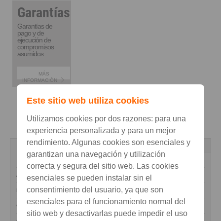
Garantías
Garantías de
pago y de
ejecución de
compromisos
asumidos.
MÁS
INFORMACIÓN
Este sitio web utiliza cookies
Utilizamos cookies por dos razones: para una
experiencia personalizada y para un mejor
rendimiento. Algunas cookies son esenciales y
Acciones
Divisas
Índices
garantizan una navegación y utilización
ACCIONES
COTIZATIÓN
VARIACIÓN
correcta y segura del sitio web. Las cookies
ALTRI
4.7550
0.21%
esenciales se pueden instalar sin el
consentimiento del usuario, ya que son
BCP
1.0970
-0.45%
esenciales para el funcionamiento normal del
CORT. AMORIM
6.7400
1.20%
sitio web y desactivarlas puede impedir el uso
CTT
6.2900
0.08%