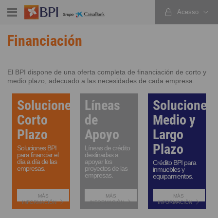
Acesso
PT
EN
ES
Empresas
Financiación
Financiación
El BPI dispone de una oferta completa de financiación de corto y
medio plazo, adecuado a las necesidades de cada empresa.
Soluciones
Líneas
Soluciones
Corto
de
Medio y
Plazo
Apoyo
Largo
Plazo
Soluciones BPI
Líneas de crédito
para financiar el
destinadas a
día a día de las
apoyar los
Crédito BPI para
empresas.
proyectos de las
inmuebles y
empresas.
equipamientos.
MÁS
MÁS
MÁS
INFORMACIÓN
INFORMACIÓN
INFORMACIÓN