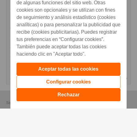
de algunas funciones del sitio web. Otras
cookies son opcionales y se utilizan con fines
EDP
4.4760
-1.06%
de seguimiento y análisis estadístico (cookies
EDP RENOVAVEIS
13.3500
-0.52%
analíticas) o para personalizar la publicidad que
GALP
19.8250
-0.48%
recibe (cookies publicitarias). Puedes registrar
IBERSOL
9.7300
-0.51%
tus preferencias en “Configurar cookies”.
También puede aceptar todas las cookies
J. MARTINS
17.4900
0.87%
haciendo clic en "Aceptar todo".
MOTA-ENGIL
4.5280
-0.26%
NOS SGPS
4.8500
-1.02%
Aceptar todas las cookies
(Retraso de 15 min)
ver
Configurar cookies
Rechazar
Síguenos