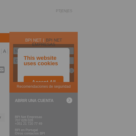
PT
EN
ES
A
ABRIR UNA CUENTA
BPI Net Empresas
r
707 028 028
+351 21 720 77 49
BPI en Portugal
Otros contactos BPI