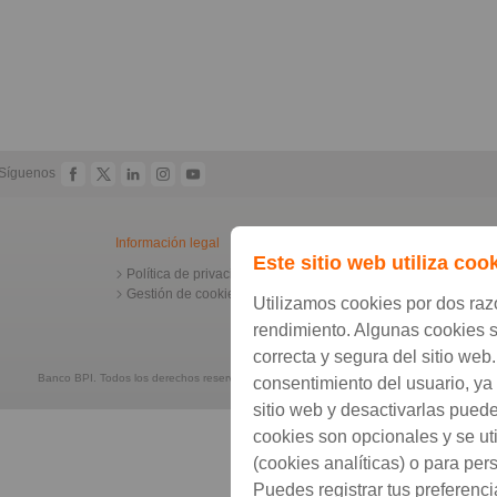
Síguenos
Información legal
Este sitio web utiliza coo
Política de privacidad
Gestión de cookies
Utilizamos cookies por dos raz
rendimiento. Algunas cookies s
correcta y segura del sitio web
Banco BPI. Todos los derechos reservados. Sitio Web
Accesible
consentimiento del usuario, ya
sitio web y desactivarlas puede
cookies son opcionales y se uti
(cookies analíticas) o para pers
Puedes registrar tus preferenc