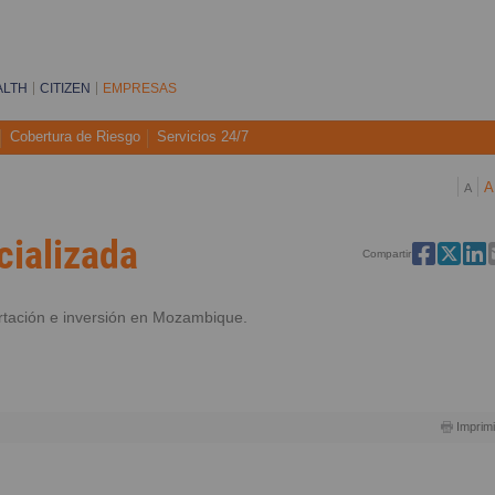
ALTH
CITIZEN
EMPRESAS
Cobertura de Riesgo
Servicios 24/7
A
A
cializada
Compartir
rtación e inversión en Mozambique.
Imprimi