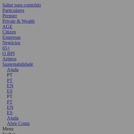
Saltar para conteúdo
Particulares
Premier
Private & Wealth
AGE
Citizen
Empresas
Negócios
65+
O BPI
Artigos
Sustentabilidade
Ajuda
PT
PT
EN
ES
PT
PT
EN
ES
Ajuda
Abrir Conta
Menu