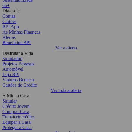
Sustentabilidade
65+
Dia-a-dia
Contas
Cartões
BPI App
As Minhas Finanças
Alertas
Benefícios BPI
Ver a oferta
Desfrutar a Vida
Simulador
Projetos Pessoais
Automóvel
Loja BPI
Viaturas Benecar
Cartões de Crédito
Ver toda a oferta
A Minha Casa
Simular
Crédito Jovem
Comprar Casa
Transferir crédito
Equipar a Casa
Proteger a Casa