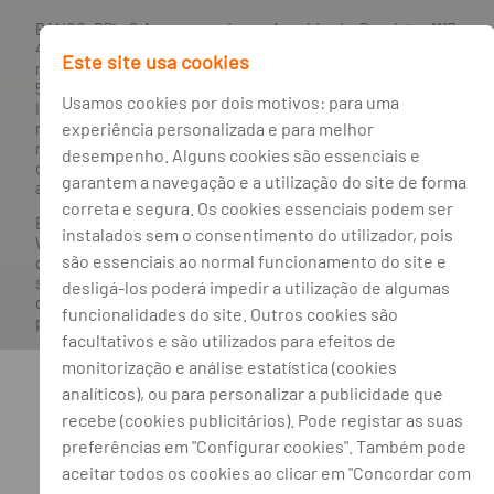
BANCO BPI, S.A., com sede na Avenida da Boavista, 1117,
4100-129 Porto; Capital Social: € 1 293 063 324,98; matriculada
Este site usa cookies
na CRC Porto sob o número de matrícula PTIRNMJ 501 214
534, como o número de identificação fiscal 501 214 534.
Usamos cookies por dois motivos: para uma
Intermediário financeiro registado na CMVM com o n° 300 e
experiência personalizada e para melhor
no Banco de Portugal sob o código n° 10. Agente de Seguros
n.º 419527591, registado junto da Autoridade de Supervisão
desempenho. Alguns cookies são essenciais e
de Seguros e Fundos de Pensões em 21/01/2019, e autorizado
garantem a navegação e a utilização do site de forma
a exercer atividade nos Ramos de Seguro Vida e Não Vida.
correta e segura. Os cookies essenciais podem ser
Banco BPI ©. Todos os direitos reservados.
instalados sem o consentimento do utilizador, pois
Website
Acessível.
O Banco BPI não se responsabiliza por
são essenciais ao normal funcionamento do site e
quaisquer traduções do site efetuadas através do browser,
sendo a versão em língua portuguesa a única versão oficial,
desligá-los poderá impedir a utilização de algumas
que prevalecerá em qualquer caso. Este site encontra-se em
funcionalidades do site. Outros cookies são
processo de adoção do novo acordo ortográfico.
facultativos e são utilizados para efeitos de
monitorização e análise estatística (cookies
analíticos), ou para personalizar a publicidade que
recebe (cookies publicitários). Pode registar as suas
preferências em "Configurar cookies". Também pode
aceitar todos os cookies ao clicar em "Concordar com